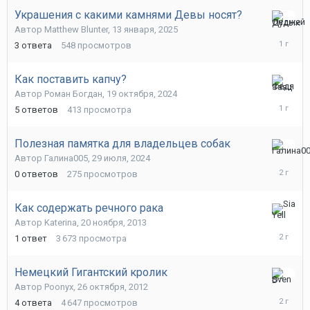
Украшения с какими камнями Девы носят?
13
Автор
Matthew Blunter
,
13 января, 2025
января,
3
ответа
548
просмотров
2025
Как поставить капчу?
13
Автор
Роман Богдан
,
19 октября, 2024
января,
5
ответов
413
просмотра
2025
Полезная памятка для владельцев собак
29
Автор
Галина005
,
29 июля, 2024
июля,
0
ответов
275
просмотров
2024
Как содержать речного рака
18
Автор
Katerina
,
20 ноября, 2013
июля,
1
ответ
3 673
просмотра
2024
Немецкий Гигантский кролик
20
Автор
Poonyx
,
26 октября, 2012
июня,
4
ответа
4 647
просмотров