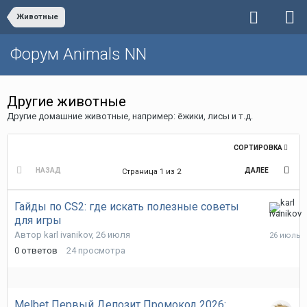
Животные
Форум Animals NN
Другие животные
Другие домашние животные, например: ёжики, лисы и т.д.
СОРТИРОВКА
НАЗАД
ДАЛЕЕ
Страница 1 из 2
Гайды по CS2: где искать полезные советы
для игры
26
июля
Автор
karl ivanikov
,
26 июля
0
ответов
24
просмотра
Melbet Первый Депозит Промокод 2026: