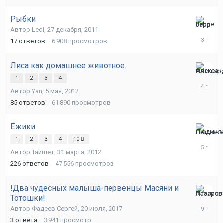
2024
Рыбки
26
Автор
Ledi
,
27 декабря, 2011
января,
17
ответов
6 908
просмотров
2023
Лиса как домашнее животное.
27
1
2
3
4
июля,
Автор
Yan
,
5 мая, 2012
2022
85
ответов
61 890
просмотров
Ёжики
12
1
2
3
4
10
марта,
Автор
Тайшет
,
31 марта, 2012
2021
226
ответов
47 556
просмотров
!Два чудесных малыша-первенцы Масяни и
Тотошки!
21
июля,
Автор
Фадеев Сергей
,
20 июля, 2017
2017
3
ответа
3 941
просмотр