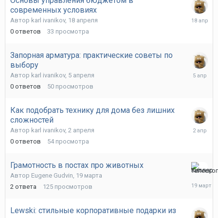
Основы управления бюджетом в
современных условиях
18
Автор
karl ivanikov
,
18 апреля
апреля
0
ответов
33
просмотра
Запорная арматура: практические советы по
выбору
5
Автор
karl ivanikov
,
5 апреля
апреля
0
ответов
50
просмотров
Как подобрать технику для дома без лишних
сложностей
2
Автор
karl ivanikov
,
2 апреля
апреля
0
ответов
54
просмотра
Грамотность в постах про животных
19
Автор
Eugene Gudvin
,
19 марта
марта
2
ответа
125
просмотров
Lewski: стильные корпоративные подарки из