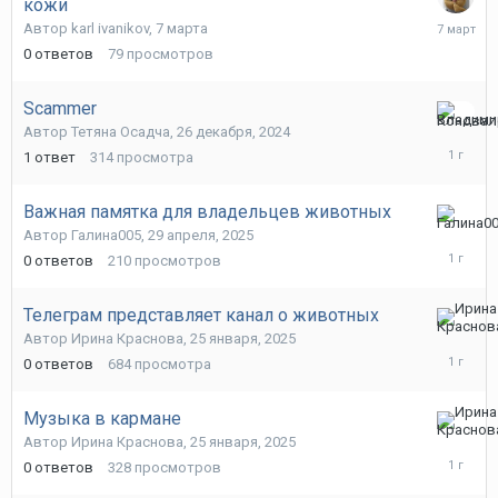
кожи
7
Автор
karl ivanikov
,
7 марта
марта
0
ответов
79
просмотров
Scammer
30
Автор
Тетяна Осадча
,
26 декабря, 2024
апреля,
1
ответ
314
просмотра
2025
Важная памятка для владельцев животных
29
Автор
Галина005
,
29 апреля, 2025
апреля,
0
ответов
210
просмотров
2025
Телеграм представляет канал о животных
25
Автор
Ирина Краснова
,
25 января, 2025
января,
0
ответов
684
просмотра
2025
Музыка в кармане
25
Автор
Ирина Краснова
,
25 января, 2025
января,
0
ответов
328
просмотров
2025