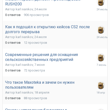
RUSH200
24
Автор
karl ivanikov
,
24 июля
июля
0
ответов
906
просмотров
Как я подошёл к открытию кейсов CS2 после
долгого перерыва
24
Автор
karl ivanikov
,
24 июля
июля
0
ответов
12
просмотров
Современные решения для оснащения
сельскохозяйственных предприятий
7
Автор
karl ivanikov
,
7 июня
июня
0
ответов
72
просмотра
Что такое Maxoteka и зачем он нужен
пользователям
18
Автор
karl ivanikov
,
18 апреля
апреля
0
ответов
88
просмотров