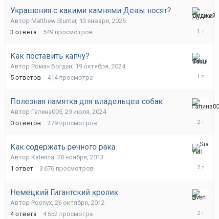
Украшения с какими камнями Девы носят?
13
Автор
Matthew Blunter
,
13 января, 2025
января,
3
ответа
549
просмотров
2025
Как поставить капчу?
13
Автор
Роман Богдан
,
19 октября, 2024
января,
5
ответов
414
просмотра
2025
Полезная памятка для владельцев собак
29
Автор
Галина005
,
29 июля, 2024
июля,
0
ответов
279
просмотров
2024
Как содержать речного рака
18
Автор
Katerina
,
20 ноября, 2013
июля,
1
ответ
3 676
просмотров
2024
Немецкий Гигантский кролик
20
Автор
Poonyx
,
26 октября, 2012
июня,
4
ответа
4 652
просмотра