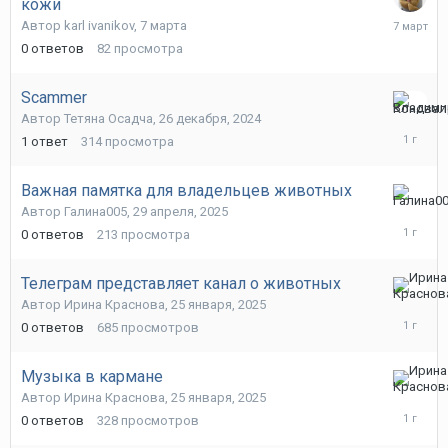
кожи
7
Автор
karl ivanikov
,
7 марта
марта
0
ответов
82
просмотра
Scammer
30
Автор
Тетяна Осадча
,
26 декабря, 2024
апреля,
1
ответ
314
просмотра
2025
Важная памятка для владельцев животных
29
Автор
Галина005
,
29 апреля, 2025
апреля,
0
ответов
213
просмотра
2025
Телеграм представляет канал о животных
25
Автор
Ирина Краснова
,
25 января, 2025
января,
0
ответов
685
просмотров
2025
Музыка в кармане
25
Автор
Ирина Краснова
,
25 января, 2025
января,
0
ответов
328
просмотров
2025