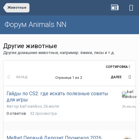
Животные
Форум Animals NN
Другие животные
Другие домашние животные, например: ёжики, лисы и т.д.
СОРТИРОВКА
НАЗАД
ДАЛЕЕ
Страница 1 из 2
Гайды по CS2: где искать полезные советы
для игры
26
июля
Автор
karl ivanikov
,
26 июля
0
ответов
32
просмотра
Melbet Первый Депозит Промокод 2026: