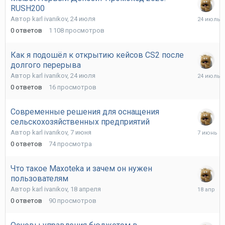
RUSH200
24
Автор
karl ivanikov
,
24 июля
июля
0
ответов
1 108
просмотров
Как я подошёл к открытию кейсов CS2 после
долгого перерыва
24
Автор
karl ivanikov
,
24 июля
июля
0
ответов
16
просмотров
Современные решения для оснащения
сельскохозяйственных предприятий
7
Автор
karl ivanikov
,
7 июня
июня
0
ответов
74
просмотра
Что такое Maxoteka и зачем он нужен
пользователям
18
Автор
karl ivanikov
,
18 апреля
апреля
0
ответов
90
просмотров