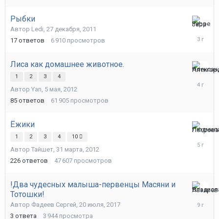
2024
Рыбки
26
Автор
Ledi
,
27 декабря, 2011
января,
17
ответов
6 910
просмотров
2023
Лиса как домашнее животное.
27
1
2
3
4
июля,
Автор
Yan
,
5 мая, 2012
2022
85
ответов
61 905
просмотров
Ёжики
12
1
2
3
4
10
марта,
Автор
Тайшет
,
31 марта, 2012
2021
226
ответов
47 607
просмотров
!Два чудесных малыша-первенцы Масяни и
Тотошки!
21
июля,
Автор
Фадеев Сергей
,
20 июля, 2017
2017
3
ответа
3 944
просмотра