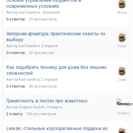
Основы управления бюджетом в
современных условиях
18
Автор
karl ivanikov
,
18 апреля
апреля
0
ответов
35
просмотров
Запорная арматура: практические советы по
выбору
5
Автор
karl ivanikov
,
5 апреля
апреля
0
ответов
52
просмотра
Как подобрать технику для дома без лишних
сложностей
2
Автор
karl ivanikov
,
2 апреля
апреля
0
ответов
56
просмотров
Грамотность в постах про животных
19
Автор
Eugene Gudvin
,
19 марта
марта
2
ответа
126
просмотров
Lewski: стильные корпоративные подарки из