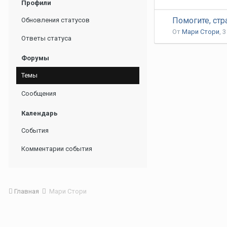
Профили
Помогите, стр
Обновления статусов
От
Мари Стори
,
3
Ответы статуса
Форумы
Темы
Сообщения
Календарь
События
Комментарии события
Главная
Мари Стори