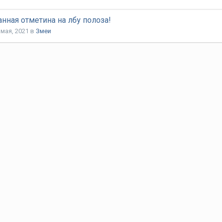
анная отметина на лбу полоза!
 мая, 2021
в
Змеи