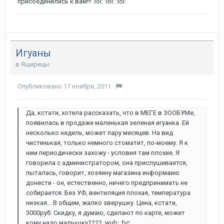
присоединились к вам!!! :lol: :lol: :lol:
Игуаны
в
Ящерицы
Опубликовано
17 ноября, 2011
·
Да, кстати, хотела рассказать, что в МЕГЕ в ЗООБУМе,
появилась в продаже маленькая зеленая игуанка. Ей
несколько недель, может пару месяцев. На вид
чистенькая, только немного стоматит, по-моему. Я к
ним периодически захожу - условия там плохие. Я
говорила с администратором, она прислушивается,
пыталась, говорит, хозяину магазина информаию
донести - он, естественно, ничего предпринимать не
собирается. Без УФ, вентиляция плохая, температура
низкая... В общем, жалко зверушку. Цена, кстати,
3000руб. Скидку, я думаю, сделают по карте, может
кому надо малышку???? :wub: :bc: