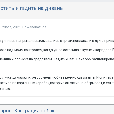
стить и гадить на диваны
ентября, 2012
·
Пожаловаться
агулялись,напрыгались,измазались в грязи,поплавали в луже,приш
рого под моим контролем,когда ушла оставила в кухне и коридоре.Вс
меняла и опрыскала средством "Гадить?Нет!".Вечером запланирова
о я уже думала,т.к. он ооочень любит где-нибудь лазить. И спит вс
ать ее из картонных коробок,которые он активно обгрызает,и ест 
е знаю.
рос. Кастрация собак.