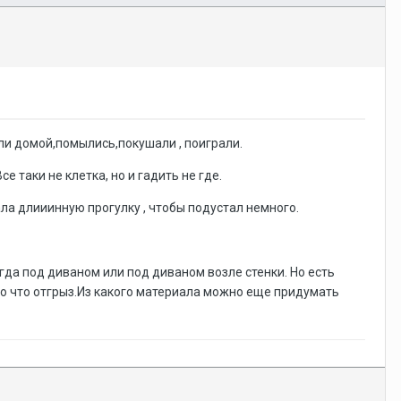
ли домой,помылись,покушали , поиграли.
е таки не клетка, но и гадить не где.
ла длииинную прогулку , чтобы подустал немного.
егда под диваном или под диваном возле стенки. Но есть
то что отгрыз.Из какого материала можно еще придумать