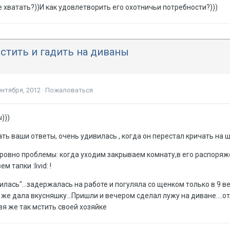
 хватать?))И как удовлетворить его охотничьи потребности?)))
стить и гадить на диваны
ентября, 2012
·
Пожаловаться
)))
ать ваши ответы, очень удивилась , когда он перестал кричать на
 ровно проблемы: когда уходим закрываем комнату,в его распоряже
 тапки :livid: !
илась"...задержалась на работе и погуляла со щенком только в 9 ве
е дала вкусняшку...Пришли и вечером сделал лужу на диване....отлупи
ьзя же так мстить своей хозяйке