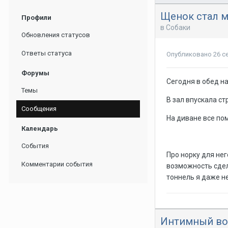
Щенок стал м
Профили
в
Собаки
Обновления статусов
Ответы статуса
Опубликовано
26 с
Форумы
Сегодня в обед н
Темы
В зал впускала ст
Сообщения
На диване все по
Календарь
События
Про норку для нег
Комментарии события
возможность сдел
тоннель я даже н
Интимный воп