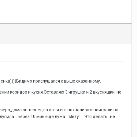
 щенка))))Видимо прислушался к выше сказанному.
нии коридор и кухня.Оставляю 3 игрушки и 2 вкусняшки, но
чера,дома он терпел,за это я его похвалила и поиграли на
ла....через 10 мин еще лужа.. :slezy: ....Что делать...не