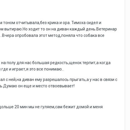
ным тоном отчитывала,без крика и ора. Тимоха сидел и
ом вытираю.Но ходит то он на диван каждый день.Ветеринар
...Вчера опробовала этот метод,поняла что собака все
ы на полу для нас большая редкость,щенок терпит,а когда
где и играет,я это все понимаю..
л с ней,на диван ему разрешалось прыгать,а у нас в связи с
ь.Думаю он еще и место отвоевывает!
..дольше 20 мин мы не гуляем,сам бежит домой и меня