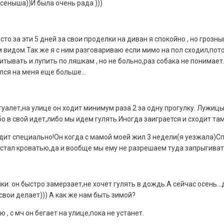
сеныша))И была очень рада )))
росто за эти 5 дней за свои проделки на диван я спокойно , но гроз
м видом.Так же я с ним разговариваю если мимо на пол сходил,пот
тывать и лупить по ляшкам , но не больно,раз собака не понимает
лся на меня еще больше...
туалет,на улице он ходит минимум раза 2 за одну прогулку. Лужиц
бо в свой идет,либо мы идем гулять.Иногда заиграется и сходит там 
дит специально!Он когда с мамой моей жил 3 недели(я уезжала)Спа
стал кроватью,да и вообще мы ему не разрешаем туда запрыгиват
ки: он быстро замерзает,не хочет гулять в дождь.А сейчас осень.
свои делает))) А как же нам быть зимой?
 , с мч он бегает на улице,пока не устанет.