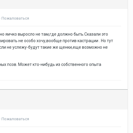
·
Пожаловаться
одно яичко выросло не там,где должно быть.Сказали это
рировать не особо хочу,вообще против кастрации . Но тут
 если не услежу-будут такие же щенки,еще возможно не
ных псов. Может кто-нибудь из собственного опыта
·
Пожаловаться