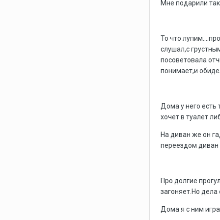
Мне подарили так
То что лупим....п
слушал,с грустны
посоветовала отчи
понимает,и обиде
Дома у него есть 
хочет в туалет ли
На диван же он га
переездом диван 
Про долгие прогул
загоняет.Но дела 
Дома я с ним играю