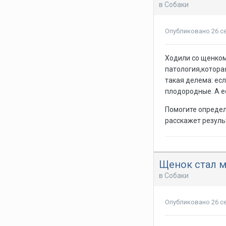
в
Собаки
Опубликовано
26 с
Ходили со щенком 
патология,которая
такая делема: есл
плодородные. А ес
Помогите определ
расскажет резуль
Щенок стал м
в
Собаки
Опубликовано
26 с