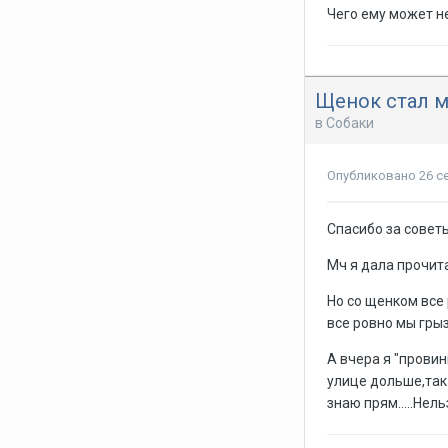
Чего ему может не
Щенок стал м
в
Собаки
Опубликовано
26 с
Спасибо за советы
Мч я дала прочит
Но со щенком все
все ровно мы грызем
А вчера я "провин
улице дольше,так ж
знаю прям.....Нел