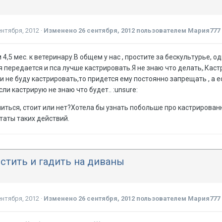
ентября, 2012
·
Изменено
26 сентября, 2012
пользователем Мария777
4,5 мес. к ветеринару.В общем у нас , простите за бескультурье, 
 передается и пса лучше кастрировать.Я не знаю что делать,.Каст
и не буду кастрировать,то придется ему постоянно запрещать , а
ли кастрирую не знаю что будет.. :unsure:
иться, стоит или нет?Хотела бы узнать побольше про кастрирован
таты таких действий.
стить и гадить на диваны
ентября, 2012
·
Изменено
26 сентября, 2012
пользователем Мария777