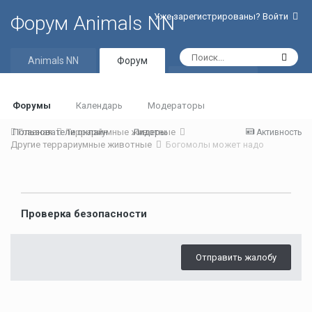
Уже зарегистрированы? Войти
Форум Animals NN
Animals NN
Форум
Активность
Форумы
Календарь
Модераторы
Пользователи онлайн
Главная
Террариумные животные
Лидеры
Активность
Другие террариумные животные
Богомолы может надо
Проверка безопасности
Отправить жалобу