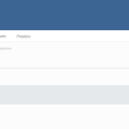
айн
Лидеры
 диваны