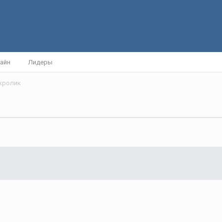
айн
Лидеры
 кролик