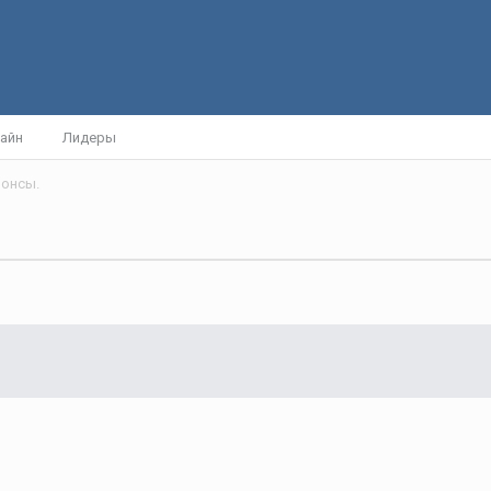
айн
Лидеры
нонсы.