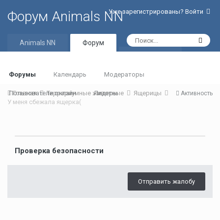
Уже зарегистрированы? Войти
Форум Animals NN
Animals NN
Форум
Активность
Форумы
Календарь
Модераторы
Пользователи онлайн
Главная
Террариумные животные
Лидеры
Ящерицы
Активность
У меня сбежала ящерка(
Проверка безопасности
Отправить жалобу