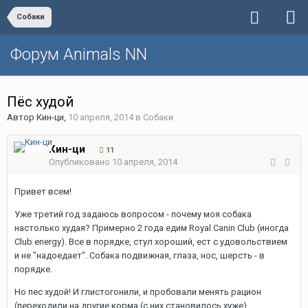
Собаки
Форум Animals NN
Пёс худой
Автор
Кин-ци
,
10 апреля, 2014
в
Собаки
Кин-ци
11
Опубликовано
10 апреля, 2014
Привет всем!
Уже третий год задаюсь вопросом - почему моя собака
настолько худая? Примерно 2 года едим Royal Canin Club (иногда
Club energy). Все в порядке, стул хороший, ест с удовольствием
и не "надоедает". Собака подвижная, глаза, нос, шерсть - в
порядке.
Но пес худой! И глистогонили, и пробовали менять рацион
(переходили на другие корма (с них становилось хуже),