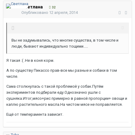
Светлана
32
Опубликовано
12 апреля, 2014
Вы не задумывались, что многие существа, в том числе и
люди, бывают индивидуально тощими.....
Я такая :( .Не в коня корм.
А по существу Пикассо прав-все мы разные и собаки в том
числе.
Сама столкнулась с такой проблемой у собак.Путём
экспериментов подбирали еду.Однозначно ушли с
сушняка.Итог,мясо+рис примерно в равной пропорции+ овощи и
каплю растительного масла.На чистом мясе не поправляется.
Ещё от темперамента зависит.