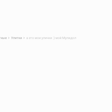
отные
Улитки
а это мои улички :) мой Мулидол