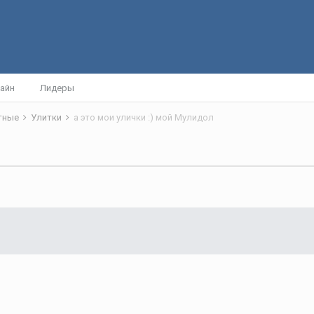
айн
Лидеры
отные
Улитки
а это мои улички :) мой Мулидол