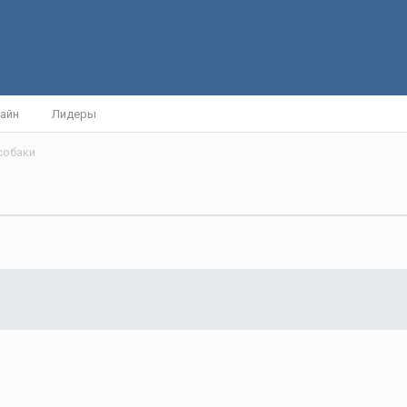
айн
Лидеры
собаки