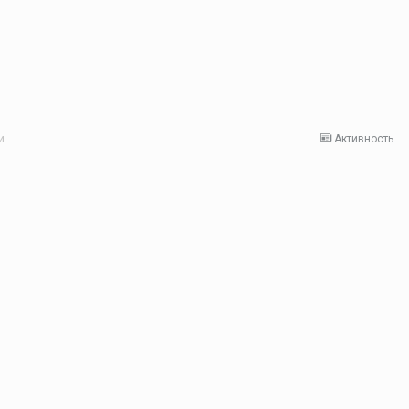
и
Активность