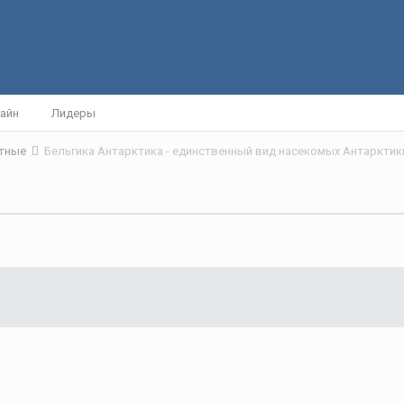
айн
Лидеры
отные
Бельгика Антарктика - единственный вид насекомых Антарктик