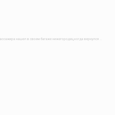
Неожиданного пассажира нашел в своем багаже нижегородец,когда вернулся из Вьетнама.