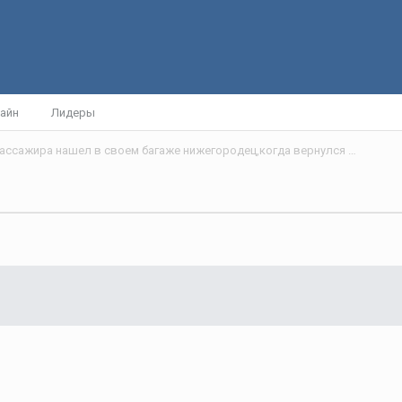
айн
Лидеры
Неожиданного пассажира нашел в своем багаже нижегородец,когда вернулся из Вьетнама.