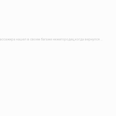
Неожиданного пассажира нашел в своем багаже нижегородец,когда вернулся из Вьетнама.