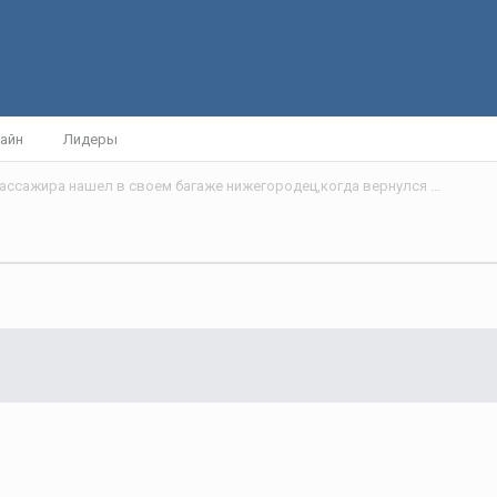
айн
Лидеры
Неожиданного пассажира нашел в своем багаже нижегородец,когда вернулся из Вьетнама.