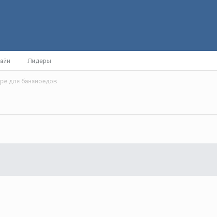
айн
Лидеры
юре для бананоедов