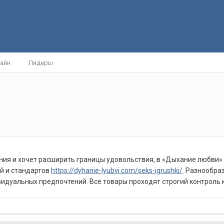
айн
Лидеры
ния и хочет расширить границы удовольствия, в «Дыхание любви» 
й и стандартов
https://dyhanie-lyubvi.com/seks-igrushki/
. Разнообра
идуальных предпочтений. Все товары проходят строгий контроль к