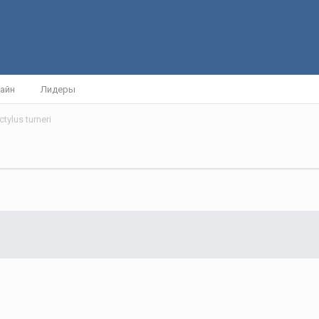
айн
Лидеры
tylus turneri