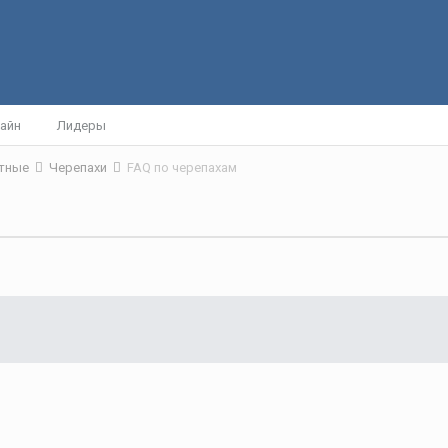
айн
Лидеры
отные
Черепахи
FAQ по черепахам