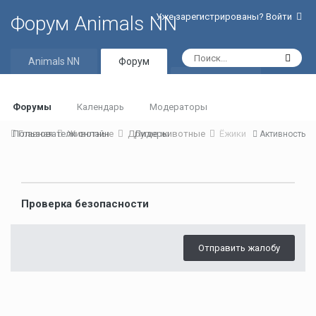
Уже зарегистрированы? Войти
Форум Animals NN
Animals NN
Форум
Активность
Форумы
Календарь
Модераторы
Пользователи онлайн
Главная
Животные
Другие животные
Лидеры
Ёжики
Активность
Проверка безопасности
Отправить жалобу