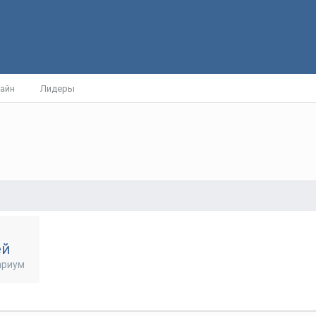
айн
Лидеры
ей
ариум