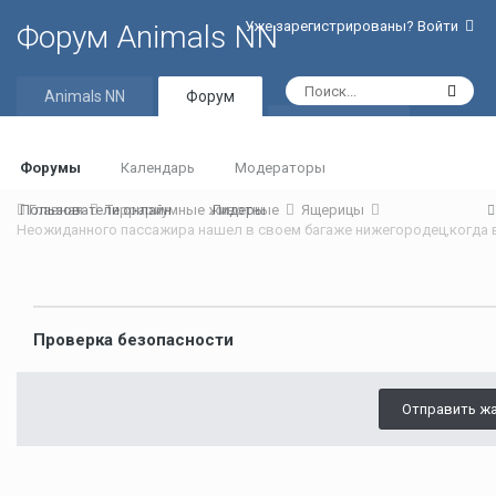
Уже зарегистрированы? Войти
Форум Animals NN
Animals NN
Форум
Активность
Форумы
Календарь
Модераторы
Пользователи онлайн
Главная
Террариумные животные
Лидеры
Ящерицы
Проверка безопасности
Отправить ж