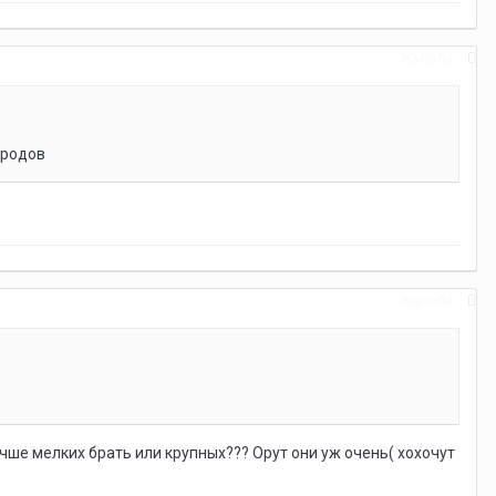
Жалоба
 родов
Жалоба
Лучше мелких брать или крупных??? Орут они уж очень( хохочут