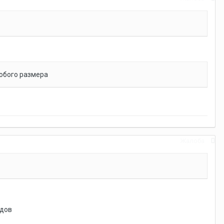
любого размера
Жалоба
одов