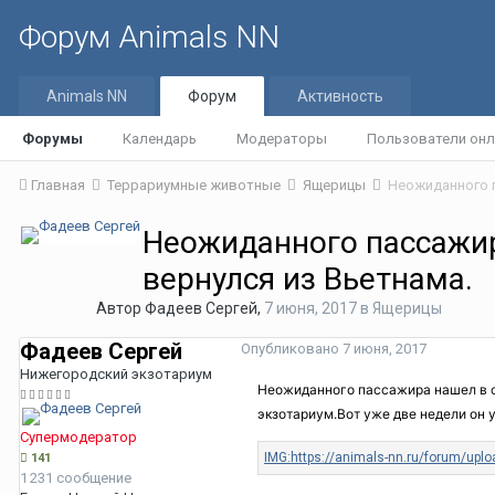
Форум Animals NN
Animals NN
Форум
Активность
Форумы
Календарь
Модераторы
Пользователи онл
Главная
Террариумные животные
Ящерицы
Неожиданного пассажир
вернулся из Вьетнама.
Автор
Фадеев Сергей
,
7 июня, 2017
в
Ящерицы
Фадеев Сергей
Опубликовано
7 июня, 2017
Нижегородский экзотариум
Неожиданного пассажира нашел в св
экзотариум.Вот уже две недели он у
Супермодератор
141
1 231 сообщение