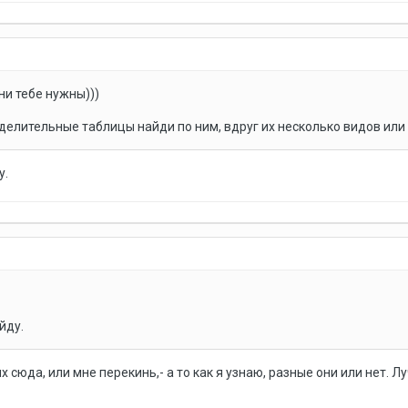
ни тебе нужны)))
еделительные таблицы найди по ним, вдруг их несколько видов или
у.
йду.
 сюда, или мне перекинь,- а то как я узнаю, разные они или нет. 