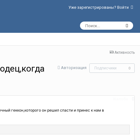
Уже зарегистрированы? Войти
Активность
одец,когда
Авторизация
Подписчики
0
Жалоба
ный геккон,которого он решил спасти и принес к нам в