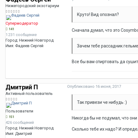
Нижегородский экзотариум
Круто! Вид опознал?
Супермодератор
141
Сначала думал, что это Cosymbo
1 231 сообщение
Город:
Нижний Новгород
Имя:
Фадеев Сергей
Зачем тебе рассадник гельме
Все бы вам спиртовать да сушить
Дмитрий П
Опубликовано
16 июня, 2017
Активный пользователь
Так привези че нибудь :)
Пользователи
151
Никогда бы не подумал, что они
426 сообщений
Город:
Нижний Новгород
Сколько тебе их надо? И опреде
Имя:
Дмитрий