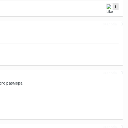
1
Жалоба
Жалоба
ого размера
Жалоба