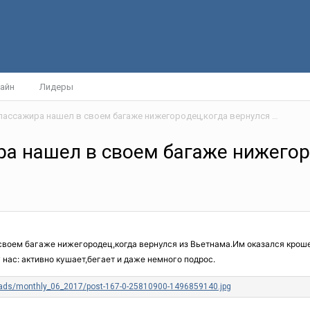
айн
Лидеры
Неожиданного пассажира нашел в своем багаже нижегородец,когда вернулся из Вьетнама.
а нашел в своем багаже нижегор
оем багаже нижегородец,когда вернулся из Вьетнама.Им оказался крошеч
 нас: активно кушает,бегает и даже немного подрос.