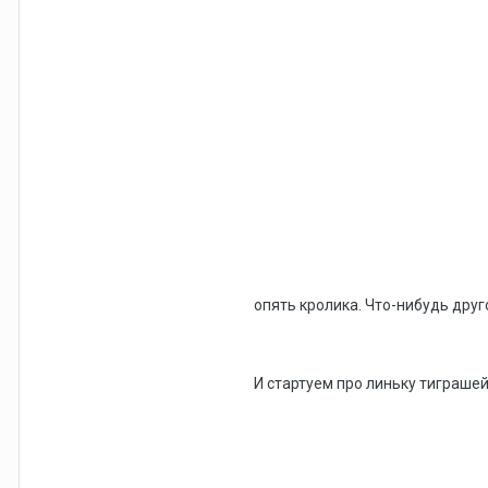
опять кролика. Что-нибудь дру
И стартуем про линьку тиграше