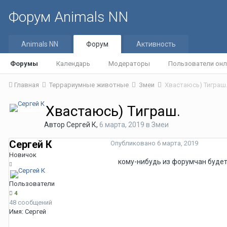
Форум Animals NN
Animals NN
Форум
Активность
Форумы
Календарь
Модераторы
Пользователи онл
Главная
Террариумные животные
Змеи
Хвастаюсь) Тиграш
Хвастаюсь) Тиграш.
Автор
Сергей К
,
6 марта, 2019
в
Змеи
Сергей К
Опубликовано
6 марта, 2019
Новичок
кому-нибудь из форумчан будет 
Пользователи
4
48 сообщений
Имя:
Сергей