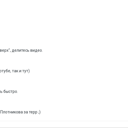
ерх", делитесь видео.
убе, так и тут)
ь быстро.
Плотникова за терр ;)