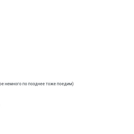
гое немного по позднее тоже поедим)
й