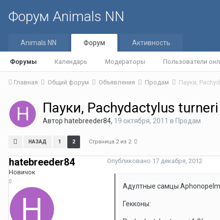
Форум Animals NN
Animals NN
Форум
Активность
Форумы
Календарь
Модераторы
Пользователи онл
Главная
Общий форум
Объявления
Продам
Пауки, Pachyda
Пауки, Pachydactylus turneri
Автор
hatebreeder84
,
19 октября, 2011
в
Продам
Страница 2 из 2
1
2
НАЗАД
hatebreeder84
Опубликовано
17 декабря, 2012
Новичок
Адултные самцы Aphonopelma
Гекконы: