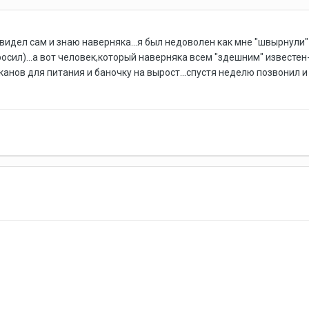
о видел сам и знаю наверняка...я был недоволен как мне "швырнули"
росил)...а вот человек,который наверняка всем "здешним" известе
канов для питания и баночку на вырост...спустя неделю позвонил и