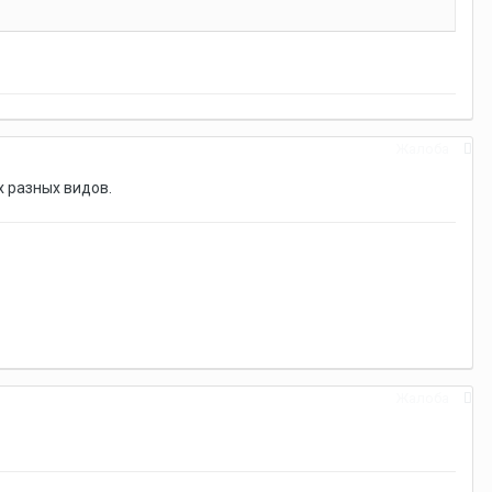
Жалоба
х разных видов.
Жалоба