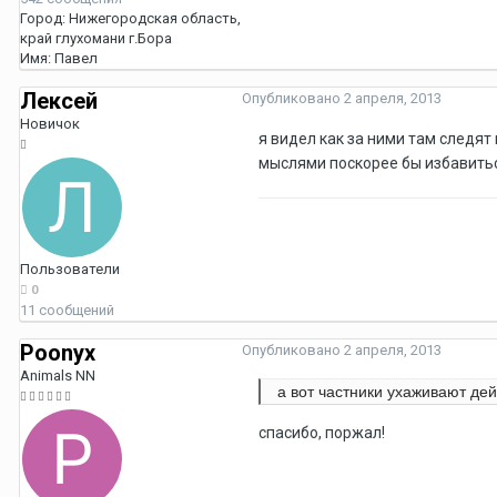
Город:
Нижегородская область,
край глухомани г.Бора
Имя:
Павел
Лексей
Опубликовано
2 апреля, 2013
Новичок
я видел как за ними там следят 
мыслями поскорее бы избавиться
Пользователи
0
11 сообщений
Poonyx
Опубликовано
2 апреля, 2013
Animals NN
а вот частники ухаживают де
спасибо, поржал!