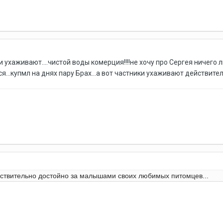
и ухаживают....чистой воды комерция!!!!не хочу про Сергея ничего 
...купмл на днях пару Брах...а вот частники ухаживают действит
йствительно достойно за малышами своих любимых питомцев...