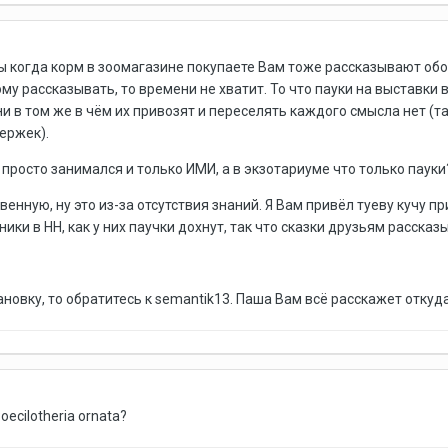
ы когда корм в зоомагазине покупаете Вам тоже рассказывают обо в
му рассказывать, то времени не хватит. То что пауки на выставки 
и в том же в чём их привозят и переселять каждого смысла нет (та
держек).
и просто занимался и только ИМИ, а в экзотариуме что только паук
енную, ну это из-за отсутствия знаний. Я Вам привёл туеву кучу пр
ики в НН, как у них паучки дохнут, так что сказки друзьям рассказы
новку, то обратитесь к semantik13. Паша Вам всё расскажет откуда 
ecilotheria ornata?