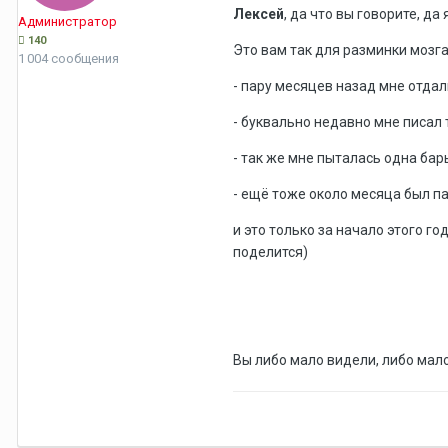
Лексей
, да что вы говорите, да
Администратор
140
Это вам так для разминки мозга
1 004 сообщения
- пару месяцев назад мне отдал
- буквально недавно мне писал
- так же мне пыталась одна бар
- ещё тоже около месяца был па
и это только за начало этого го
поделится)
Вы либо мало видели, либо мало