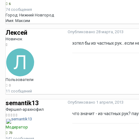
6
74 сообщения
Город:
Нижний Новгород
Имя:
Максим
Лексей
Опубликовано
28 марта, 2013
Новичок
хотел бы из частных рук...если 
Пользователи
0
11 сообщений
semantik13
Опубликовано
1 апреля, 2013
Фершел-арахнофил
что значит - из частных рук? па
Модератор
73
542 сообщения