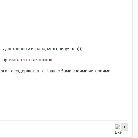
ь достовала и играла, мол приручала)))
те прочитал что так можно
и кого-то содержат, а то Паша с Вами своими историями
1