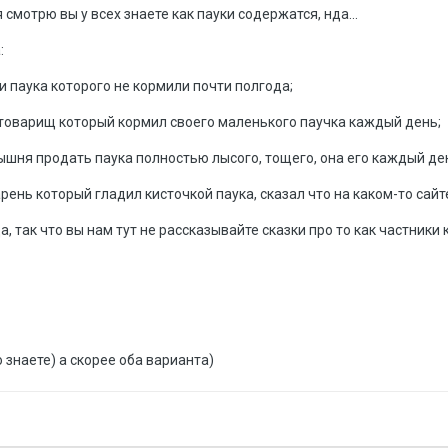
 я смотрю вы у всех знаете как пауки содержатся, нда...
:
и паука которого не кормили почти полгода;
 товарищ который кормил своего маленького паучка каждый день;
ышня продать паука полностью лысого, тощего, она его каждый ден
рень который гладил кисточкой паука, сказал что на каком-то сай
да, так что вы нам тут не рассказывайте сказки про то как частник
 знаете) а скорее оба варианта)