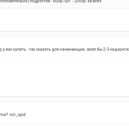
дположительно) подростки - 600р./шт. - 2000р. за всех
 у вас купить...так сказать для начинающих...взял бы 2-3 недороги
ся? :ext_spid: