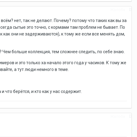
Жалоба
сём? нет, так не делают. Почему? потому что таких как вы за
всегда сытые это точно, с кормами там проблем не бывает. По
к как они не задерживаются), к тому же если все менять дом,
и? Чем больше коллекция, тем сложнее следить, по себе знаю.
имеров и это только ха начало этого года у часиков. К тому же
вайте, а тут люди немного в теме.
и что берётся, и кто как у нас содержит.
Жалоба