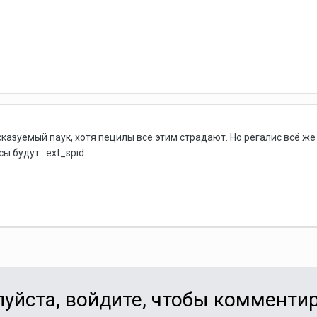
азуемый паук, хотя пецилы все этим страдают. Но регалис всё же п
 будут. :ext_spid:
уйста, войдите, чтобы комменти