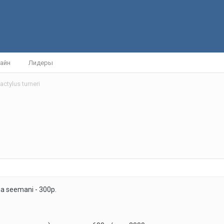
айн
Лидеры
ctylus turneri
 seemani - 300р.