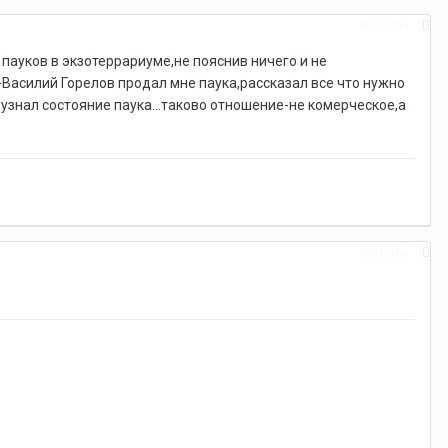
Жалоба
 пауков в экзотеррариуме,не пояснив ничего и не
н-Василий Горелов продал мне паука,рассказал все что нужно
 узнал состояние паука...таково отношение-не комерческое,а
Жалоба