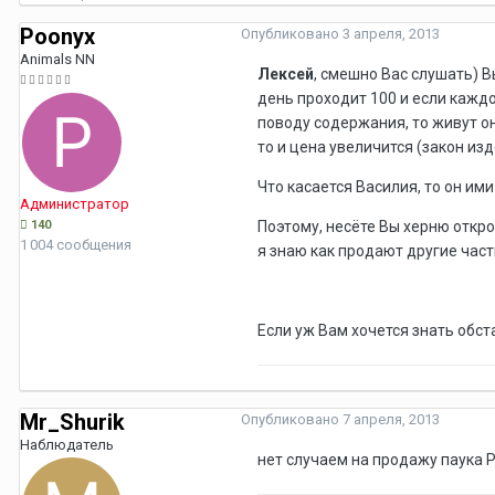
Poonyx
Опубликовано
3 апреля, 2013
Animals NN
Лексей
, смешно Вас слушать) В
день проходит 100 и если каждо
поводу содержания, то живут он
то и цена увеличится (закон из
Что касается Василия, то он им
Администратор
140
Поэтому, несёте Вы херню откров
1 004 сообщения
я знаю как продают другие частн
Если уж Вам хочется знать обста
Mr_Shurik
Опубликовано
7 апреля, 2013
Наблюдатель
нет случаем на продажу паука Po