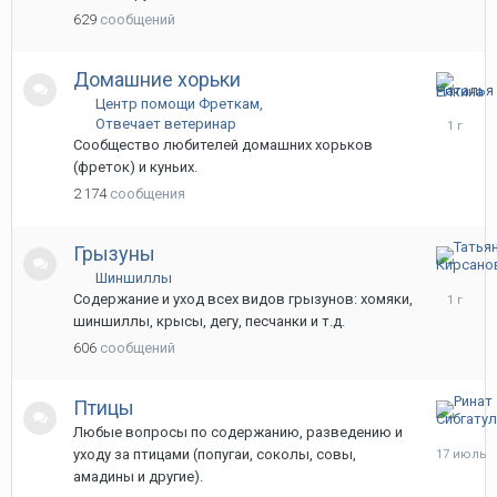
629
сообщений
Домашние хорьки
23
Центр помощи Фреткам
августа,
Отвечает ветеринар
2024
Сообщество любителей домашних хорьков
(фреток) и куньих.
2 174
сообщения
Грызуны
4
Шиншиллы
сентября
Содержание и уход всех видов грызунов: хомяки,
2024
шиншиллы, крысы, дегу, песчанки и т.д.
606
сообщений
Птицы
17
Любые вопросы по содержанию, разведению и
июля
уходу за птицами (попугаи, соколы, совы,
амадины и другие).