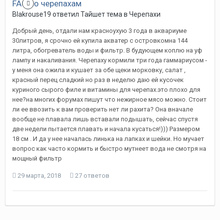
FAQ по черепахам
Blakrouse19
ответил
Тайшет
тема в
Черепахи
Добрый день, отдали нам красноухую 3 года в аквариуме
30литров, я срочно ей купила акватер с островкомна 144
литра, обогреватель воды и фильтр. В будующем коплю на уф
лампу и накаливания. Черепаху кормили три года гаммариусом -
у меня она ожила и кушает за обе щеки морковку, салат ,
красный перец сладкий но раз в неделю даю ей кусочек
куриного сырого филе и витамины для черепах.это плохо для
нее?на многих форумах пишут что нежирное мясо можно. Стоит
ли ее ввозить к вам проверить нет ли рахита? Она вначале
вообще не плавала лишь вставали подышать, сейчас спустя
две недели пытается плавать и начала кусаться!))) Размером
18 см . И да у нее началась линька на лапках и шейки. Но мучает
вопрос как часто кормить и быстро мутнеет вода не смотря на
мощный фильтр
29 марта, 2018
27 ответов