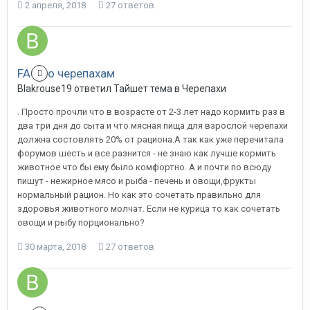
2 апреля, 2018
27 ответов
FAQ по черепахам
Blakrouse19
ответил
Тайшет
тема в
Черепахи
. Просто прочли что в возрасте от 2-3 лет надо кормить раз в
два три дня до сыта и что мясная пища для взрослой черепахи
должна состовлять 20% от рациона.А так как уже перечитала
форумов шесть и все разнится - не знаю как лучше кормить
животное что бы ему было комфортно. А и почти по всюду
пишут - нежирное мясо и рыба - печень и овощи,фрукты
нормальный рацион. Но как это сочетать правильно для
здоровья животного молчат. Если не курица то как сочетать
овощи и рыбу порционально?
30 марта, 2018
27 ответов