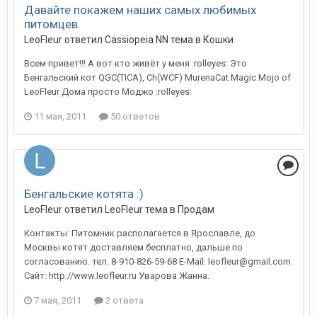
Давайте покажем наших самых любимых
питомцев.
LeoFleur
ответил
Cassiopeia NN
тема в
Кошки
Всем привет!!! А вот кто живёт у меня :rolleyes: Это
Бенгальский кот QGC(TICA), Ch(WCF) MurenaCat Magic Mojo of
LeoFleur Дома просто Моджо :rolleyes:
11 мая, 2011
50 ответов
Бенгальские котята :)
LeoFleur
ответил
LeoFleur
тема в
Продам
Контакты: Питомник располагается в Ярославле, до
Москвы котят доставляем бесплатно, дальше по
согласованию. тел. 8-910-826-59-68 E-Mail: leofleur@gmail.com
Сайт: http://www.leofleur.ru Уварова Жанна.
7 мая, 2011
2 ответа