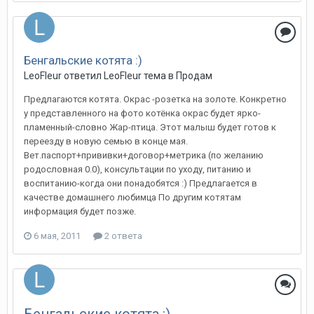
Бенгальские котята :)
LeoFleur
ответил
LeoFleur
тема в
Продам
Предлагаются котята. Окрас -розетка на золоте. Конкретно
у представленного на фото котёнка окрас будет ярко-
пламенный-словно Жар-птица. Этот малыш будет готов к
переезду в новую семью в конце мая.
Вет.паспорт+прививки+договор+метрика (по желанию
родословная 0.0), консультации по уходу, питанию и
воспитанию-когда они понадобятся :) Предлагается в
качестве домашнего любимца По другим котятам
информация будет позже.
6 мая, 2011
2 ответа