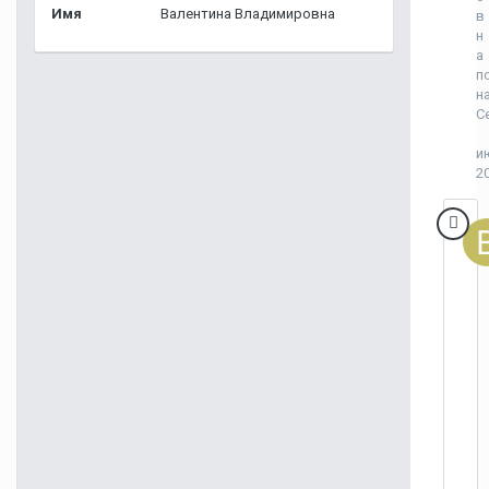
Имя
Валентина Владимировна
в
н
а
п
н
С
и
2