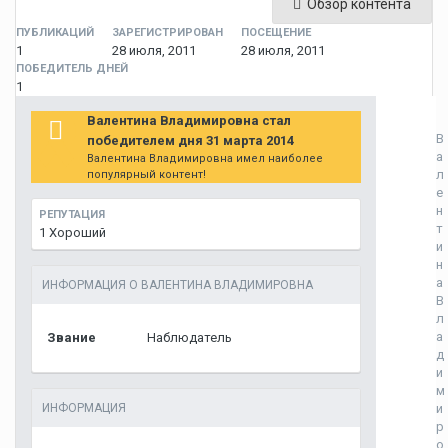
Обзор контента
ПУБЛИКАЦИЙ
ЗАРЕГИСТРИРОВАН
ПОСЕЩЕНИЕ
1
28 июля, 2011
28 июля, 2011
ПОБЕДИТЕЛЬ ДНЕЙ
1
Валентина Владимировна стал
В
победителем дня 31 марта 2014
а
Валентина Владимировна имел наиболее
л
популярный контент!
е
н
РЕПУТАЦИЯ
т
1
Хороший
и
н
а
ИНФОРМАЦИЯ О ВАЛЕНТИНА ВЛАДИМИРОВНА
В
л
а
Звание
Наблюдатель
д
и
м
ИНФОРМАЦИЯ
и
р
о