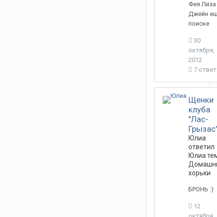
Фея Лиза
Джейн ещ
поиске
30
октября,
2012
7 отве
Щенки
клуба
"Лас-
Грызас
Юлиа
ответил
Юлиа
тем
Домашн
хорьки
БРОНЬ :)
12
октября,