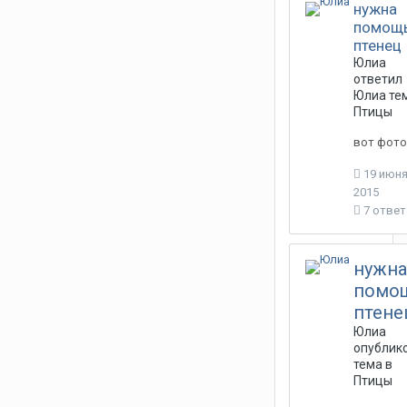
нужна
помощь
птенец
Юлиа
ответил
Юлиа
тем
Птицы
вот фото
19 июня
2015
7 отве
нужна
помо
птене
Юлиа
опублик
тема в
Птицы