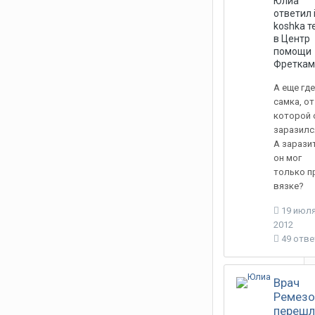
Юлиа
ответил
koshka
т
в
Центр
помощи
Фреткам
А еще где
самка, от
которой 
заразился
А зарази
он мог
только п
вязке?
19 июля
2012
49 отв
Врач
Ремезо
перешл