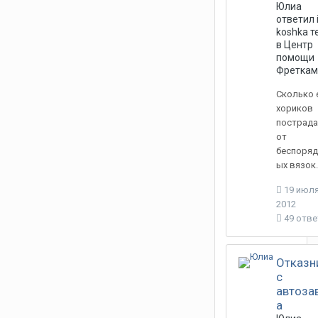
Юлиа
ответил
koshka
т
в
Центр
помощи
Фреткам
Сколько 
хориков
пострада
от
беспоряд
ых вязок...
19 июля
2012
49 отв
Отказн
c
автоза
а