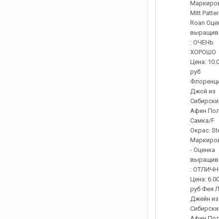
Маркиров
Mitt Patte
Roan Оце
выращив
: ОЧЕНЬ
ХОРОШО
Цена: 10.
руб
Флоренц
Джой из
Сибирски
Афин Пол
Самка/F
Окрас: St
Маркиров
- Оценка
выращив
: ОТЛИЧ
Цена: 6.0
руб Фея 
Джейн из
Сибирски
Афин Пол