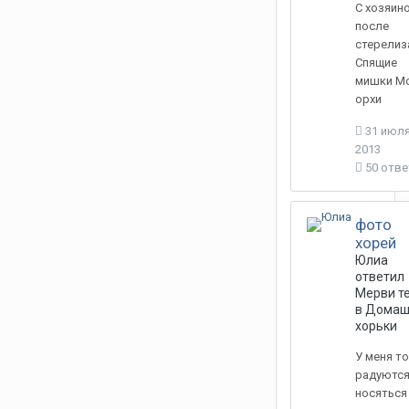
С хозяин
после
стерелиз
Спящие
мишки М
орхи
31 июля
2013
50 отв
фото
хорей
Юлиа
ответил
Мерви
т
в
Домаш
хорьки
У меня т
радуются 
носяться