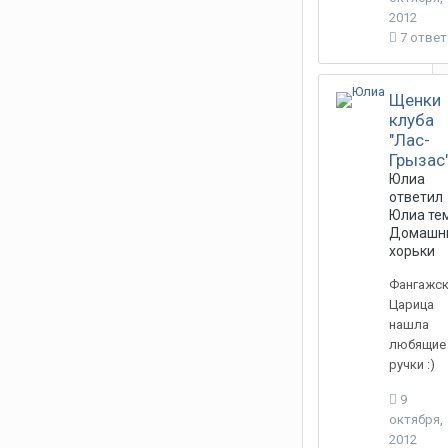
2012
7 отве
Щенки
клуба
"Лас-
Грызас
Юлиа
ответил
Юлиа
тем
Домашн
хорьки
Фангажс
Царица
нашла
любящие
ручки :)
9
октября,
2012