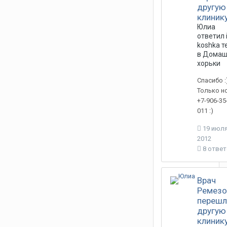
другую
клиник
Юлиа
ответил
koshka
т
в
Домаш
хорьки
Спасибо :
Только н
+7-906-35
011 :)
19 июля
2012
8 отве
Врач
Ремезо
перешл
другую
клиник