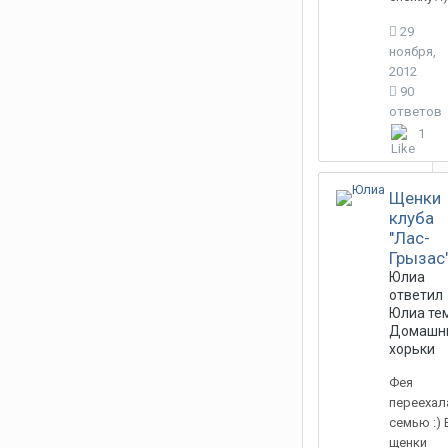
29
ноября,
2012
90
ответов
1
Щенки
клуба
"Лас-
Грызас
Юлиа
ответил
Юлиа
тем
Домашн
хорьки
Фея
переехал
семью :) 
щенки