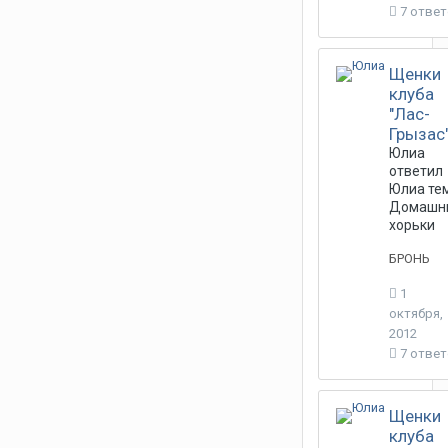
7 отве
Щенки
клуба
"Лас-
Грызас
Юлиа
ответил
Юлиа
тем
Домашн
хорьки
БРОНЬ
1
октября,
2012
7 отве
Щенки
клуба