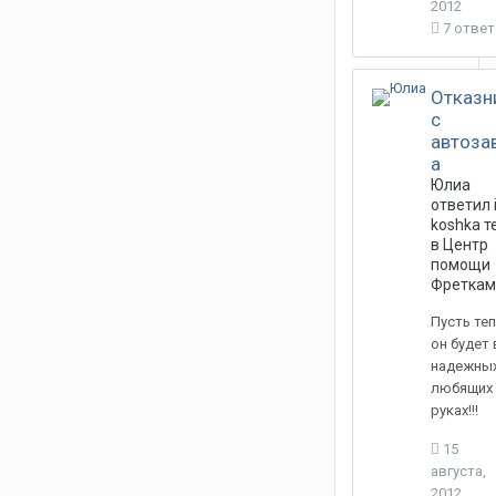
2012
7 отве
Отказн
c
автоза
а
Юлиа
ответил
koshka
т
в
Центр
помощи
Фреткам
Пусть те
он будет 
надежны
любящих
руках!!!
15
августа,
2012