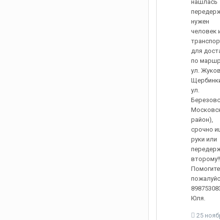
нашлась
передерж
нужен
человек 
транспор
для дост
по маршр
ул. Жуко
Щербинки
ул.
Березовс
Московс
район),
срочно и
руки или
передер
второму!!
Помогите
пожалуйст
89875308
Юля.
25 нояб