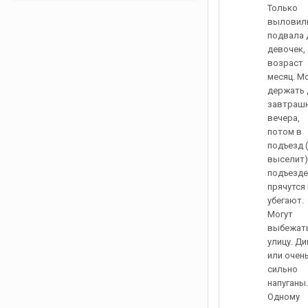
Только
выловили
подвала 
девочек,
возраст
месяц. М
держать 
завтраш
вечера,
потом в
подъезд 
выселит)
подъезде
прячутся 
убегают.
Могут
выбежать
улицу. Ди
или очен
сильно
напуганы.
Одному