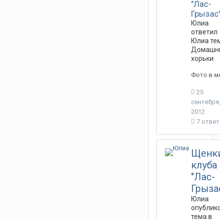
"Лас-
Грызас
Юлиа
ответил
Юлиа
тем
Домашн
хорьки
Фото в м
25
сентября
2012
7 отве
Щенк
клуба
"Лас-
Грыза
Юлиа
опублик
тема в