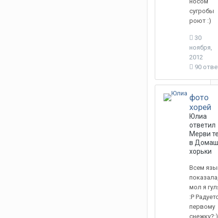
носом
сугробы
роют :)
30
ноября,
2012
90 отв
фото
хорей
Юлиа
ответил
Мерви
т
в
Домаш
хорьки
Всем язы
показала
мол я гу
:Р Радует
первому
снежку?:)