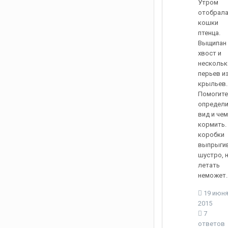
Утром
отобрала
кошки
птенца.
Выщипан
хвост и
нескольк
перьев и
крыльев.
Помогите
определ
вид и чем
кормить.
коробки
выпрыги
шустро, 
летать
неможет.
19 июня
2015
7
ответов