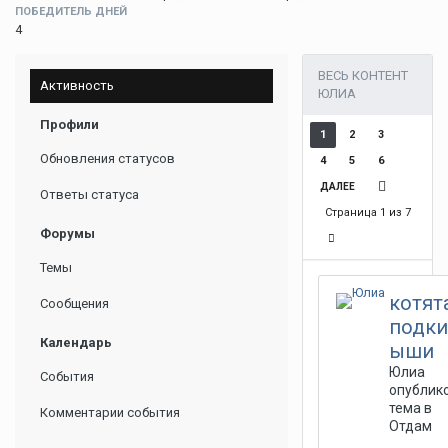
ПОБЕДИТЕЛЬ ДНЕЙ
4
ВЕСЬ КОНТЕНТ
Активность
ЮЛИА
Профили
1
2
3
Обновления статусов
4
5
6
ДАЛЕЕ
Ответы статуса
Страница 1 из 7
Форумы
Темы
котят
Сообщения
подк
Календарь
ыши
Юлиа
События
опублик
тема в
Комментарии события
Отдам