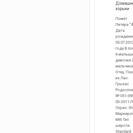
Домашн
хорьки
Помет
Литера "
Дата
рождения
05.07.201
года В п
6 малыше
девочки 
мальчика
Отец: По
из Лас-
Грызас
Родосло
№ 051-090
03-2011-
Окрас: St
Маркиров
Mitt Тип
шерсти:
Standard