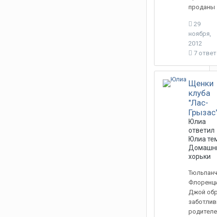
проданы 
29
ноября,
2012
7 отве
Щенки
клуба
"Лас-
Грызас
Юлиа
ответил
Юлиа
тем
Домашн
хорьки
Тюльпанч
Флоренц
Джой об
заботли
родителей