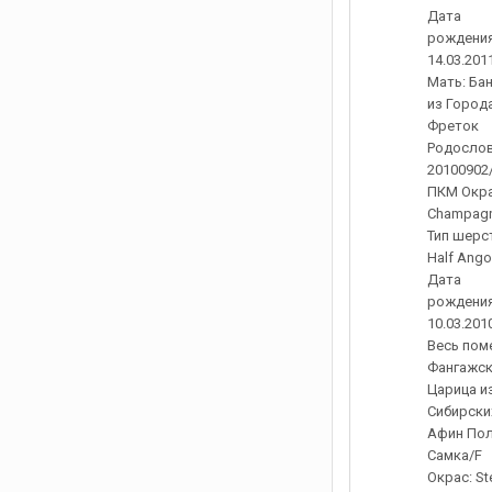
Дата
рождения
14.03.201
Мать: Ба
из Город
Фреток
Родослов
20100902
ПКМ Окра
Champag
Тип шерс
Half Ango
Дата
рождения
10.03.201
Весь пом
Фангажс
Царица и
Сибирски
Афин Пол
Самка/F
Окрас: St