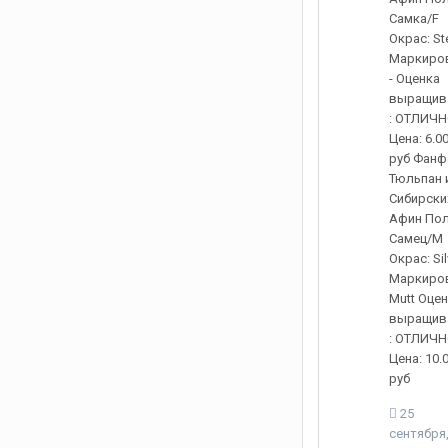
Самка/F
Окрас: St
Маркиров
- Оценка
выращив
: ОТЛИЧ
Цена: 6.0
руб Фанф
Тюльпан 
Сибирски
Афин Пол
Самец/M
Окрас: Sil
Маркиров
Mutt Оце
выращив
: ОТЛИЧ
Цена: 10.
руб
25
сентября