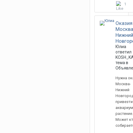
1
Оказия
Москва
Нижни
Новгор
Юлиа
ответил
KOSH_K
тема в
Объявле
Нужна ок
Москва-
Нижний
Новгород
привезти
аквариум
растение.
Может к
собирает