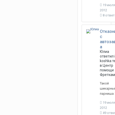
19 июля
2012
8 отве
Отказн
c
автоза
а
Юлиа
ответил
koshka
т
в
Центр
помощи
Фреткам
Такой
шикарны
парниша :
19 июля
2012
49 отв