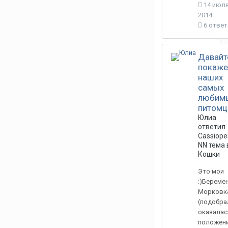
14 июля
2014
6 отве
Давайт
покаж
наших
самых
любим
питомц
Юлиа
ответил
Cassiope
NN
тема 
Кошки
Это мои
:)Береме
Морковк
(подобра
оказалас
положении