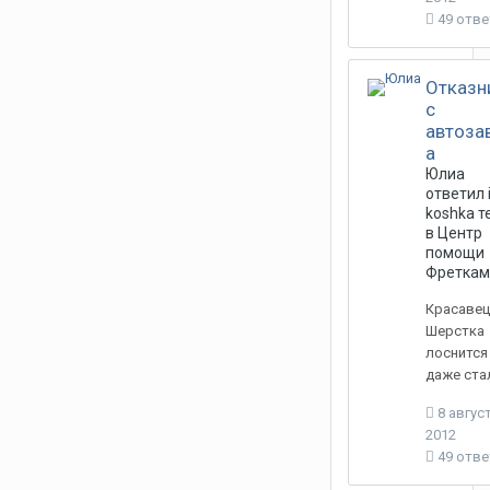
49 отв
Отказн
c
автоза
а
Юлиа
ответил
koshka
т
в
Центр
помощи
Фреткам
Красавец
Шерстка
лоснится
даже стал
8 август
2012
49 отв