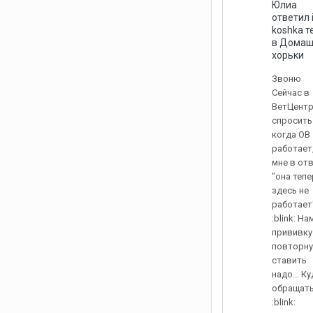
Юлиа
ответил
koshka
т
в
Домаш
хорьки
Звоню
Сейчас в
ВетЦент
спросить
когда ОВ
работает,
мне в от
"она тепе
здесь не
работает
:blink: На
прививку
повторн
ставить
надо... К
обращат
:blink: