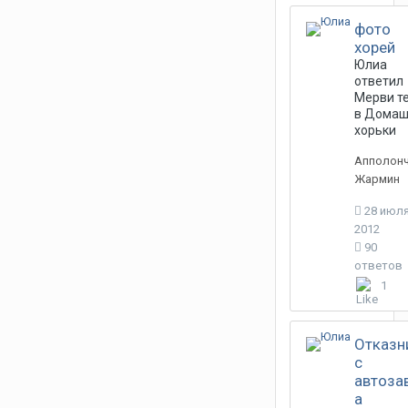
фото
хорей
Юлиа
ответил
Мерви
т
в
Домаш
хорьки
Апполонч
Жармин
28 июля
2012
90
ответов
1
Отказн
c
автоза
а