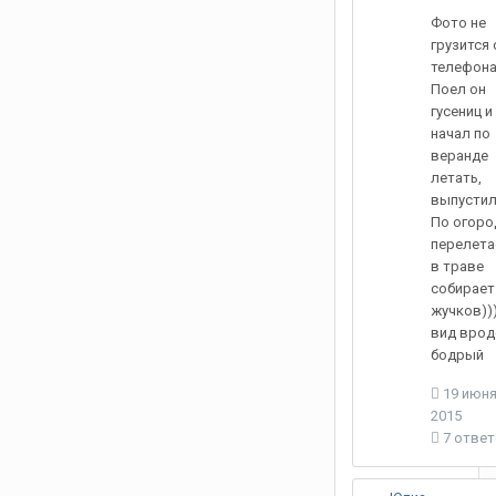
Фото не
грузится 
телефона
Поел он
гусениц и
начал по
веранде
летать,
выпустил
По огоро
перелета
в траве
собирает
жучков))
вид врод
бодрый
19 июня
2015
7 отве