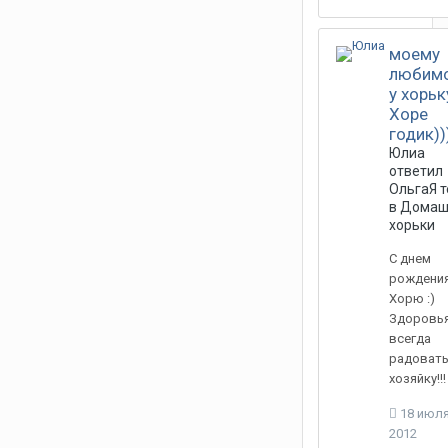
моему
любим
у хорьк
Хоре
годик))
Юлиа
ответил
ОльгаЯ
т
в
Домаш
хорьки
С днем
рождени
Хорю :)
Здоровья
всегда
радоват
хозяйку!!!
18 июля
2012