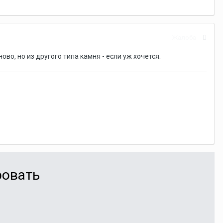
Жалоба
во, но из другого типа камня - если уж хочется.
ровать