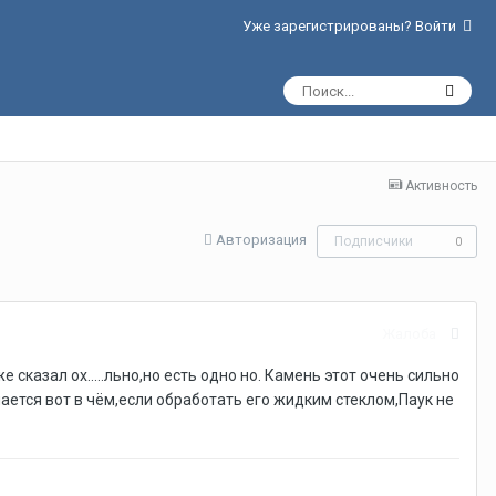
Уже зарегистрированы? Войти
Активность
Авторизация
Подписчики
0
Жалоба
сказал ох.....льно,но есть одно но. Камень этот очень сильно
чается вот в чём,если обработать его жидким стеклом,Паук не