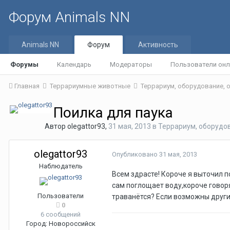
Форум Animals NN
Animals NN
Форум
Активность
Форумы
Календарь
Модераторы
Пользователи онл
Главная
Террариумные животные
Террариум, оборудование,
Поилка для паука
Автор
olegattor93
,
31 мая, 2013
в
Террариум, оборудо
olegattor93
Опубликовано
31 мая, 2013
Наблюдатель
Всем здрасте! Короче я выточил п
сам поглощает воду,короче говоря
Пользователи
траванётся? Если возможны други
0
6 сообщений
Город:
Новороссийск