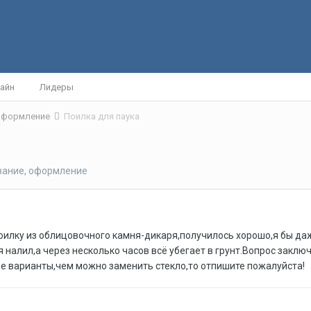
айн
Лидеры
 оформление
Поилка для паука
вание, оформление
оилку из облицовочного камня-дикаря,получилось хорошо,я бы даже 
 налил,а через несколько часов всё убегает в грунт.Вопрос заклю
е варианты,чем можно заменить стекло,то отпишите пожалуйста!