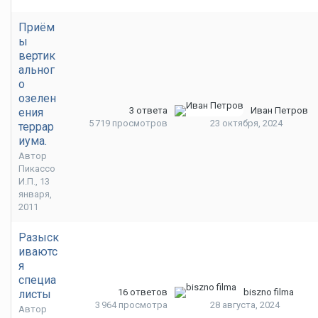
Приём
ы
вертик
альног
о
озелен
3
ответа
Иван Петров
ения
5 719
просмотров
23 октября, 2024
террар
иума.
Автор
Пикассо
И.П.
,
13
января,
2011
Разыск
иваютс
я
специа
16
ответов
biszno filma
листы
3 964
просмотра
28 августа, 2024
Автор