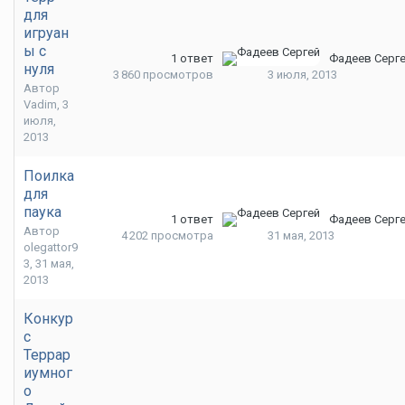
для
игруан
ы с
1
ответ
Фадеев Серг
нуля
3 860
просмотров
3 июля, 2013
Автор
Vadim
,
3
июля,
2013
Поилка
для
паука
1
ответ
Фадеев Серг
Автор
4 202
просмотра
31 мая, 2013
olegattor9
3
,
31 мая,
2013
Конкур
с
Террар
иумног
о