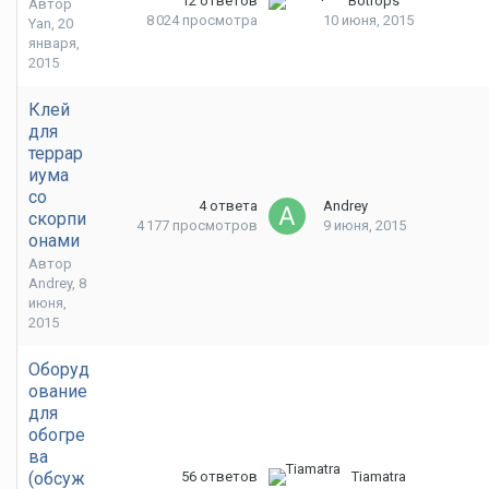
12
ответов
Botrops
Автор
8 024
просмотра
10 июня, 2015
Yan
,
20
января,
2015
Клей
для
террар
иума
со
4
ответа
Andrey
скорпи
4 177
просмотров
9 июня, 2015
онами
Автор
Andrey
,
8
июня,
2015
Оборуд
ование
для
обогре
ва
(обсуж
56
ответов
Tiamatra