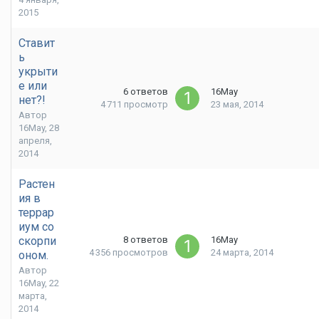
2015
Ставит
ь
укрыти
е или
6
ответов
16May
нет?!
4 711
просмотр
23 мая, 2014
Автор
16May
,
28
апреля,
2014
Растен
ия в
террар
иум со
скорпи
8
ответов
16May
4 356
просмотров
24 марта, 2014
оном.
Автор
16May
,
22
марта,
2014