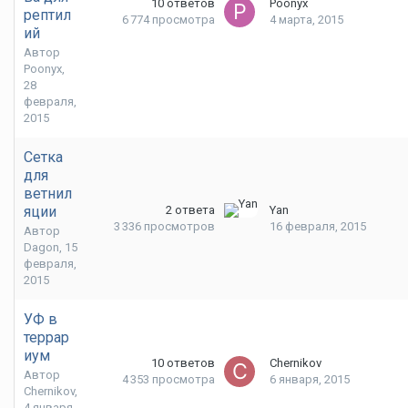
10
ответов
Poonyx
рептил
6 774
просмотра
4 марта, 2015
ий
Автор
Poonyx
,
28
февраля,
2015
Сетка
для
ветнил
яции
2
ответа
Yan
3 336
просмотров
16 февраля, 2015
Автор
Dagon
,
15
февраля,
2015
УФ в
террар
иум
10
ответов
Chernikov
Автор
4 353
просмотра
6 января, 2015
Chernikov
,
4 января,