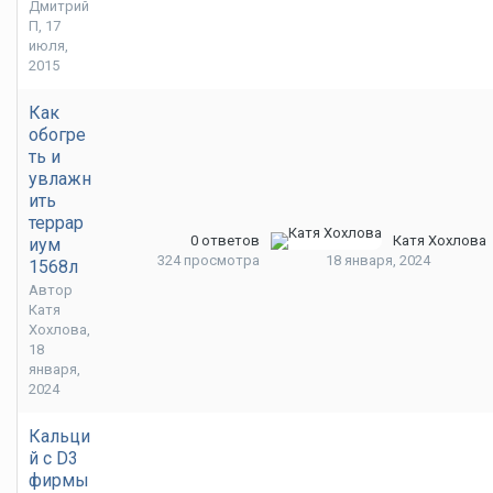
Дмитрий
П
,
17
июля,
2015
Как
обогре
ть и
увлажн
ить
террар
0
ответов
Катя Хохлова
иум
324
просмотра
18 января, 2024
1568л
Автор
Катя
Хохлова
,
18
января,
2024
Кальци
й с D3
фирмы