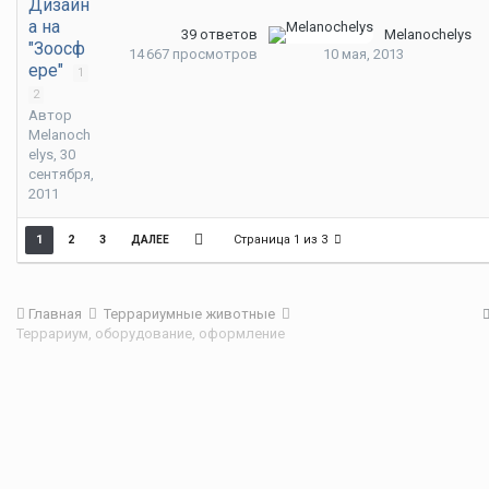
Дизайн
а на
39
ответов
Melanochelys
"Зоосф
14 667
просмотров
10 мая, 2013
ере"
1
2
Автор
Melanoch
elys
,
30
сентября,
2011
Страница 1 из 3
1
2
3
ДАЛЕЕ
Главная
Террариумные животные
Террариум, оборудование, оформление