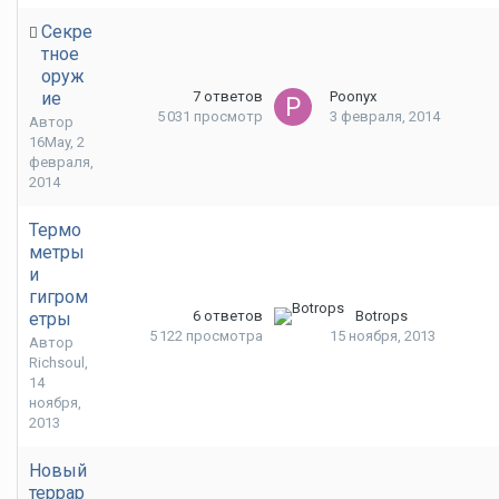
Секре
тное
оруж
ие
7
ответов
Poonyx
5 031
просмотр
3 февраля, 2014
Автор
16May
,
2
февраля,
2014
Термо
метры
и
гигром
6
ответов
Botrops
етры
5 122
просмотра
15 ноября, 2013
Автор
Richsoul
,
14
ноября,
2013
Новый
террар