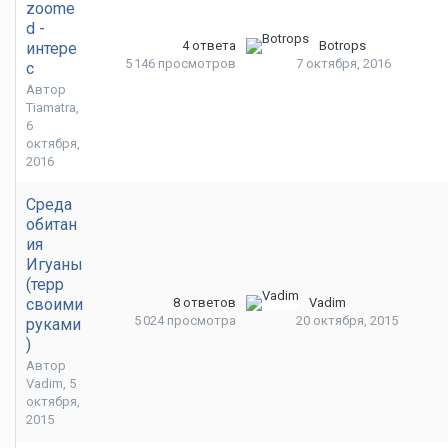
zoome
d -
4
ответа
Botrops
интере
5 146
просмотров
7 октября, 2016
с
Автор
Tiamatra
,
6
октября,
2016
Среда
обитан
ия
Игуаны
(терр
своими
8
ответов
Vadim
5 024
просмотра
20 октября, 2015
руками
)
Автор
Vadim
,
5
октября,
2015