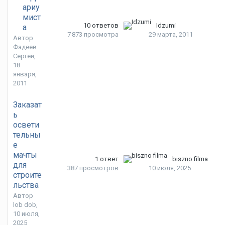
ариу
мист
10
ответов
Idzumi
а
7 873
просмотра
29 марта, 2011
Автор
Фадеев
Сергей
,
18
января,
2011
Заказат
ь
освети
тельны
е
мачты
1
ответ
biszno filma
для
387
просмотров
10 июля, 2025
строите
льства
Автор
lob dob
,
10 июля,
2025