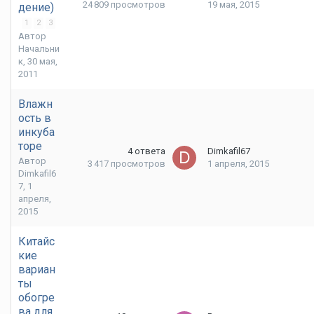
24 809
просмотров
19 мая, 2015
дение)
1
2
3
Автор
Начальни
к
,
30 мая,
2011
Влажн
ость в
инкуба
торе
4
ответа
Dimkafil67
Автор
3 417
просмотров
1 апреля, 2015
Dimkafil6
7
,
1
апреля,
2015
Китайс
кие
вариан
ты
обогре
ва для