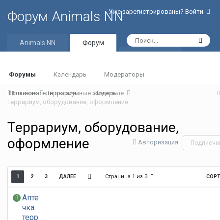
Уже зарегистрированы? Войти
Форум Animals NN
Animals NN
Форум
Активность
Форумы
Календарь
Модераторы
Пользователи онлайн
Главная
Террариумные животные
Лидеры
Террариум, оборудование, оформление
Террариум, оборудование,
оформление
Авторизация
Подписчи
Страница 1 из 3
1
2
3
СОР
ДАЛЕЕ
Апте
чка
терр