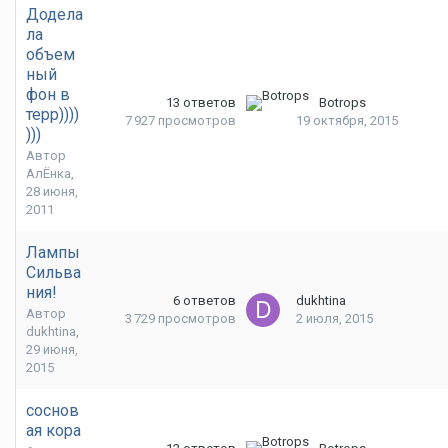
Додела
ла
объем
ный
фон в
13
ответов
Botrops
терр))))
7 927
просмотров
19 октября, 2015
)))
Автор
АлЁнка
,
28 июня,
2011
Лампы
Сильва
ния!
6
ответов
dukhtina
Автор
3 729
просмотров
2 июля, 2015
dukhtina
,
29 июня,
2015
соснов
ая кора