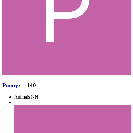
Poonyx
140
Animals NN