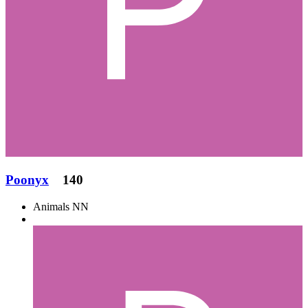
Poonyx
140
Animals NN