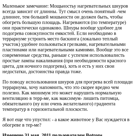
Маленькое замечание: Мощьностьу нагревательных шнуров
всегда зависит от длинны. Тут смысл очень понятный -чем
длиннее, тем большей мошьности он должен быть, чтобы
обогреть большую площадь. Нагреваются (по температуре)
они практически одинаково. Шнуры вообще удобнее для
подогрева совокупности емкостей. Если необходимо в
террариуме устроить место баскинга (локально теплый
участок) удобнее пользоваться грелками, нагревательными
пластинами или нагревательными камнями. Вообще это все
современные средства, раньше с успехом использовалисть
простые лампы накаливания (при необходимости красного
цвета, для ночного подогрева), хоть и есть у них свои
недостатки, достоинства правда тоже.
По поводу использования шнуров для прогрева всей площади
террариума, хочу напомнить, что это скорее вредно чем
полезно. Как минимум это может нарушить нормальную
вентиляцию в терр-ме, как максимум- лишить питомца,
обязательного (ну или очень желательного) градиента
температур в горизонтальной плоскости.
Я вот еще что упустил: - а какое животное у Вас нуждается в
обогреве в тер-ме?
Изменено
31 мая, 2011
пользователем Botrops