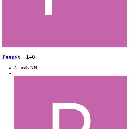
Poonyx
140
Animals NN