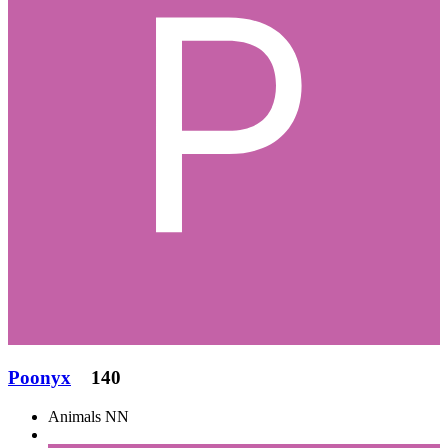
Poonyx
140
Animals NN