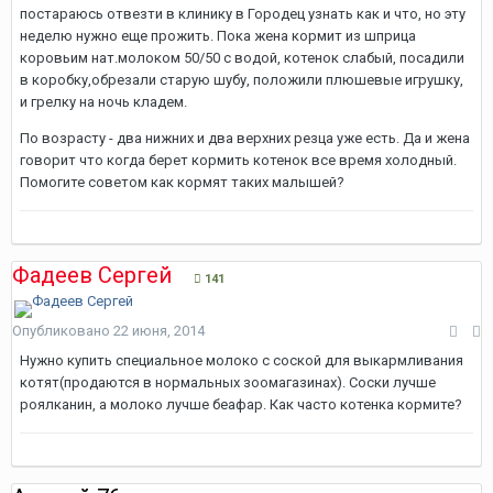
постараюсь отвезти в клинику в Городец узнать как и что, но эту
неделю нужно еще прожить. Пока жена кормит из шприца
коровьим нат.молоком 50/50 с водой, котенок слабый, посадили
в коробку,обрезали старую шубу, положили плюшевые игрушку,
и грелку на ночь кладем.
По возрасту - два нижних и два верхних резца уже есть. Да и жена
говорит что когда берет кормить котенок все время холодный.
Помогите советом как кормят таких малышей?
Фадеев Сергей
141
Опубликовано
22 июня, 2014
Нужно купить специальное молоко с соской для выкармливания
котят(продаются в нормальных зоомагазинах). Соски лучше
роялканин, а молоко лучше беафар. Как часто котенка кормите?