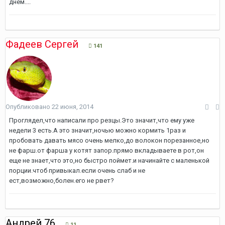
днем....
Фадеев Сергей
141
Опубликовано
22 июня, 2014
Проглядел,что написали про резцы.Это значит,что ему уже
недели 3 есть.А это значит,ночью можно кормить 1раз и
пробовать давать мясо очень мелко,до волокон порезанное,но
не фарш.от фарша у котят запор.прямо вкладываете в рот,он
еще не знает,что это,но быстро поймет.и начинайте с маленькой
порции.чтоб привыкал.если очень слаб и не
ест,возможно,болен.его не рвет?
Андрей 76
11