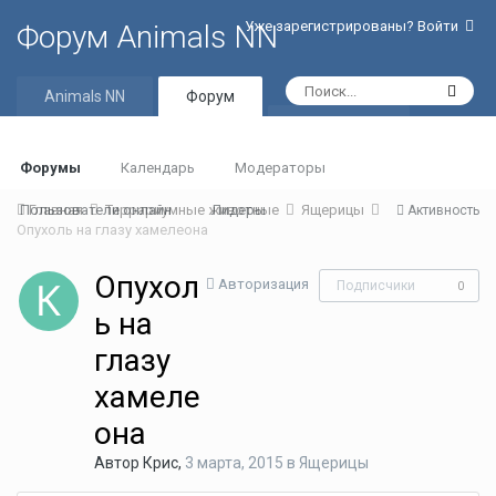
Уже зарегистрированы? Войти
Форум Animals NN
Animals NN
Форум
Активность
Форумы
Календарь
Модераторы
Пользователи онлайн
Главная
Террариумные животные
Лидеры
Ящерицы
Активность
Опухоль на глазу хамелеона
Опухол
Авторизация
Подписчики
0
ь на
глазу
хамеле
она
Автор
Крис
,
3 марта, 2015
в
Ящерицы