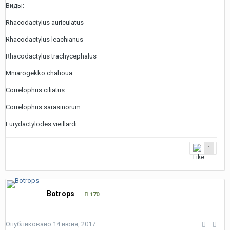
Виды:
Rhacodactylus auriculatus
Rhacodactylus leachianus
Rhacodactylus trachycephalus
Mniarogekko chahoua
Correlophus ciliatus
Correlophus sarasinorum
Eurydactylodes vieillardi
1
Botrops
170
Опубликовано
14 июня, 2017