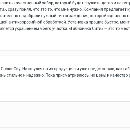
овить качественный забор, который будет служить долго и не пот
и», сразу понял, что это то, что мне нужно. Компания предлагает к
щательно подобрали нужный тип ограждения, который идеально по
ошей антикоррозийной обработкой. Установка прошла быстро, монт
ляется украшением моего участка. «Габионика Сити» — это то мес
 GabionCity! Наткнулся на их продукцию и уже представляю, как габ
ь стильно и надежно. Пока присматриваюсь, но цены и качество р