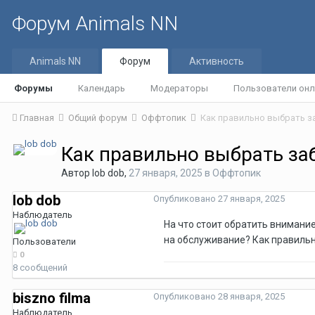
Форум Animals NN
Animals NN
Форум
Активность
Форумы
Календарь
Модераторы
Пользователи онл
Главная
Общий форум
Оффтопик
Как правильно выбрать з
Как правильно выбрать за
Автор
lob dob
,
27 января, 2025
в
Оффтопик
lob dob
Опубликовано
27 января, 2025
Наблюдатель
На что стоит обратить внимани
на обслуживание? Как правильн
Пользователи
0
8 сообщений
biszno filma
Опубликовано
28 января, 2025
Наблюдатель