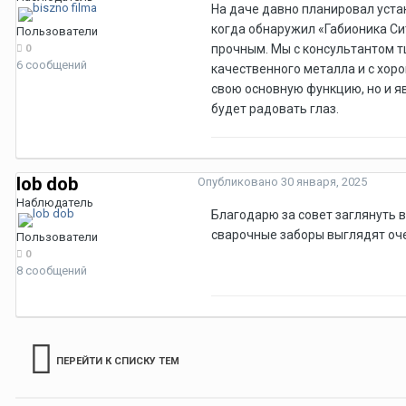
На даче давно планировал устан
когда обнаружил «Габионика Сит
Пользователи
прочным. Мы с консультантом т
0
6 сообщений
качественного металла и с хор
свою основную функцию, но и яв
будет радовать глаз.
lob dob
Опубликовано
30 января, 2025
Наблюдатель
Благодарю за совет заглянуть в
сварочные заборы выглядят очен
Пользователи
0
8 сообщений
ПЕРЕЙТИ К СПИСКУ ТЕМ