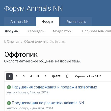
Форум Animals NN
Animals NN
Форум
Активность
Форумы
Календарь
Модераторы
Пользователи онл
Главная
Общий форум
Оффтопик
Оффтопик
Около тематическое общение, на любые темы.
Страница 1 из 24
1
2
3
4
5
6
ДАЛЕЕ
Нарушения содержания и продажи животных
Автор
Poonyx
,
4 июня, 2012
Предложения по развитию Aniamls NN
Автор
Poonyx
,
9 декабря, 2014