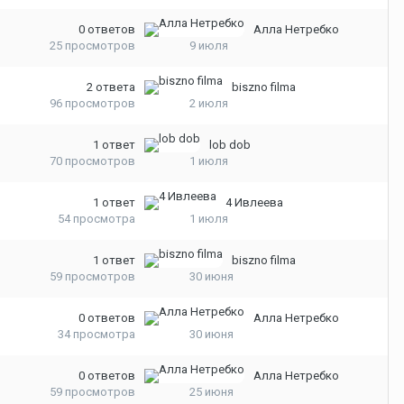
0
ответов
Алла Нетребко
25
просмотров
9 июля
2
ответа
biszno filma
96
просмотров
2 июля
1
ответ
lob dob
70
просмотров
1 июля
1
ответ
4 Ивлеева
54
просмотра
1 июля
1
ответ
biszno filma
59
просмотров
30 июня
0
ответов
Алла Нетребко
34
просмотра
30 июня
0
ответов
Алла Нетребко
59
просмотров
25 июня