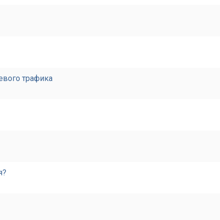
евого трафика
я?