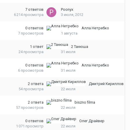
7
ответов
Poonyx
6 214
просмотра
3 июля, 2012
0
ответов
Алла Нетребко
7
просмотров
1 августа
1
ответ
2 Танюша
24
просмотра
31 июля
0
ответов
Алла Нетребко
6
просмотров
31 июля
2
ответа
Дмитрий Кириллов
54
просмотра
22 июля
2
ответа
biszno filma
57
просмотров
22 июля
0
ответов
Олег Драйвер
1 071
просмотр
22 июля