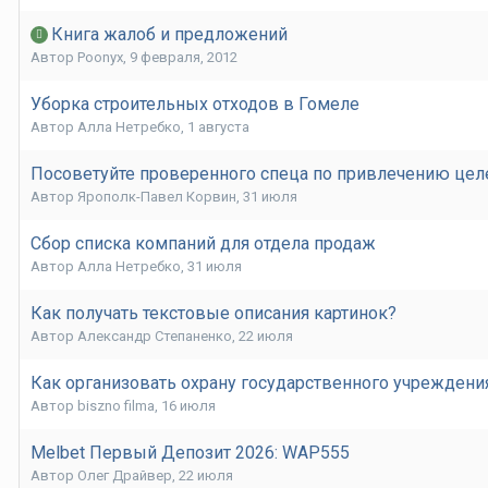
Книга жалоб и предложений
Автор
Poonyx
,
9 февраля, 2012
Уборка строительных отходов в Гомеле
Автор
Алла Нетребко
,
1 августа
Посоветуйте проверенного спеца по привлечению цел
Автор
Ярополк-Павел Корвин
,
31 июля
Сбор списка компаний для отдела продаж
Автор
Алла Нетребко
,
31 июля
Как получать текстовые описания картинок?
Автор
Александр Степаненко
,
22 июля
Как организовать охрану государственного учреждени
Автор
biszno filma
,
16 июля
Melbet Первый Депозит 2026: WAP555
Автор
Олег Драйвер
,
22 июля