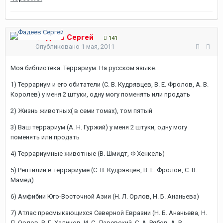
Фадеев Сергей
141
Опубликовано
1 мая, 2011
Моя библиотека. Террариум. На русском языке.
1) Террариум и его обитатели (С. В. Кудрявцев, В. Е. Фролов, А. В.
Королев) у меня 2 штуки, одну могу поменять или продать
2) Жизнь животных( в семи томах), том пятый
3) Ваш террариум (А. Н. Гуржий) у меня 2 штуки, одну могу
поменять или продать
4) Террариумные животные (В. Шмидт, Ф Хенкель)
5) Рептилии в террариуме (С. В. Кудрявцев, В. Е. Фролов, С. В.
Мамед)
6) Амфибии Юго-Восточной Азии (Н. Л. Орлов, Н. Б. Ананьева)
7) Атлас пресмыкающихся Северной Евразии (Н. Б. Ананьева, Н.
Л. Орлов, Р. Г. Халиков, И. С. Даревский, С. А. Рябов, А. В.