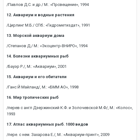
/Павлов Д.С. и др./ М.: «Прсвещение», 1994
12. Аквариум и водные растения
/Цирлинг М.Б./ СПб.: «Гидрометиздат», 1991
13. Морской аквариум дома
/Степанов Д./ М.: «Экоцентр-ВНИРО», 1994
14. Болезни аквариумных рыб
/Бауэр Р./, М.: «Аквариум», 2001
15. Аквариум и его обитатели
/Ганс Й Майланд/, М.: «БММ АО», 1998
16. Мир тропических рыб
/перев с англ Дзержинский К.Ф. и Золочевской М.Ф/, М.: «Колос»,
1993
17. Атлас аквариумных рыб. 1000 видов
/пере. с нем. Захарова Е./, М.: «Аквариум-принт», 2009