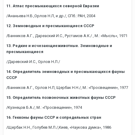
11. Атлас пресмыкающихся северной Евразии
/Ананьева Н.Б.,Орлов Н.Л, и др./, СПб.: РАН, 2004
12. Земноводные и пресмыкающиеся СССР
/Банников А.Г., Дареаский И.С., Рустамов А.К./ , М.: «Мысль», 1971
13. Редкие и исчезающиеживотные. Земноводные и
пресмыкающиеся
/Даревский И.С., Орлов Н.Л./
14. Определитель земноводных и пресмыкающихся фауны
СССР
/Банников А.Г., Орлов Н.Л, Щербак Н.Н./, М.: «Просвещение», 1977
15. Определитель позвоночных животных фауны СССР
/Кузнецов Б.А./, М.: «Просвещение», 1974
16. Гекконы фауны СССР и сопредельных стран
/Щербак Н.Н., Голубев М.Л./,Киев, «Наукова думка», 1986