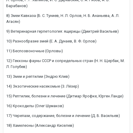
Барабанов)
8) Змеи Кавказа (Б. С. Туниев, Н. Л. Орлов, Н. Б. Ананьева, А. Л.
Агасян)
9) Ветеринарная герпетология: ящерицы (Дмитрий Васильев)
10) Разнообразие змей (Е. А. Дунаев, В. Ф. Орлов)
11) Беспозвоночные (Орловы)
12) Гекконы фауны СССР и сопредельных стран (Н. Н. Щербак, М.
Л. Голубев)
13) Змеи и рептилии (Эндрю Клив)
14) Экзотические насекомые (З. Лёзер)
15) Рептилии, болезни и лечение (Дитмар Ярофке, Юрген Ланде)
16) Крокодилы (Олег Шумаков)
17) Черепахи, содержание, болезни и лечение (Д. Б. Васильев)
18) Хамелеоны (Александр Киселев)