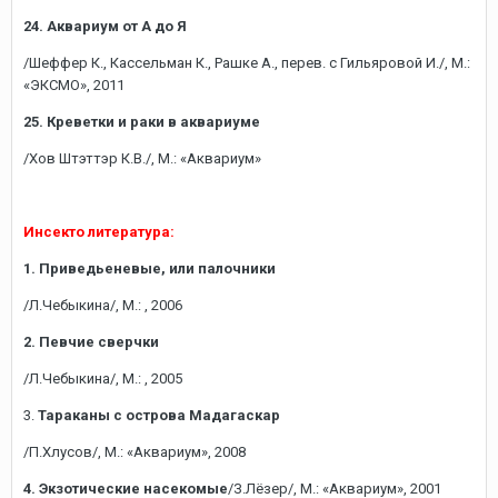
24. Аквариум от А до Я
/Шеффер К., Кассельман К., Рашке А., перев. с Гильяровой И./, М.:
«ЭКСМО», 2011
25. Креветки и раки в аквариуме
/Хов Штэттэр К.В./, М.: «Аквариум»
Инсекто литература:
1. Приведьеневые, или палочники
/Л.Чебыкина/, М.: , 2006
2. Певчие сверчки
/Л.Чебыкина/, М.: , 2005
3.
Тараканы с острова Мадагаскар
/П.Хлусов/, М.: «Аквариум», 2008
4. Экзотические насекомые
/З.Лёзер/, М.: «Аквариум», 2001