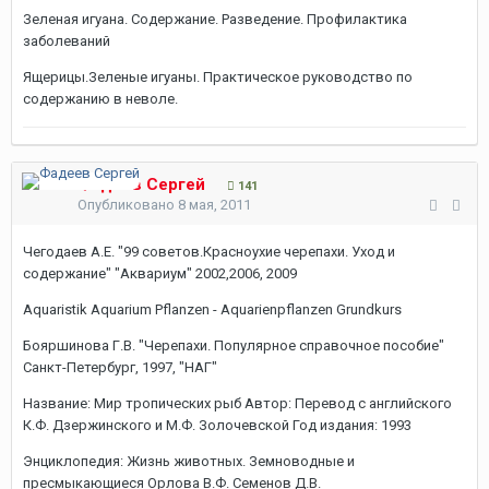
Зеленая игуана. Содержание. Разведение. Профилактика
заболеваний
Ящерицы.Зеленые игуаны. Практическое руководство по
содержанию в неволе.
Фадеев Сергей
141
Опубликовано
8 мая, 2011
Чегодаев А.Е. "99 советов.Красноухие черепахи. Уход и
содержание" "Аквариум" 2002,2006, 2009
Aquaristik Aquarium Pflanzen - Aquarienpflanzen Grundkurs
Бояршинова Г.В. "Черепахи. Популярное справочное пособие"
Санкт-Петербург, 1997, "НАГ"
Название: Мир тропических рыб Автор: Перевод с английского
К.Ф. Дзержинского и М.Ф. Золочевской Год издания: 1993
Энциклопедия: Жизнь животных. Земноводные и
пресмыкающиеся Орлова В.Ф. Семенов Д.В.