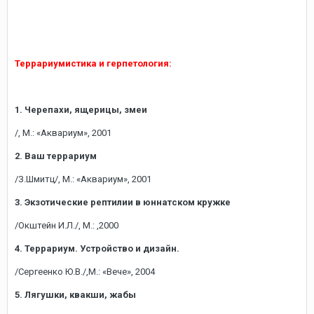
Террариумистика и герпетология:
1. Черепахи, ящерицы, змеи
/, М.: «Аквариум», 2001
2. Ваш террариум
/З.Шмитц/, М.: «Аквариум», 2001
3. Экзотические рептилии в юннатском кружке
/Окштейн И.Л./, М.: ,2000
4. Террариум. Устройство и дизайн.
/Сергеенко Ю.В./,М.: «Вече», 2004
5. Лягушки, квакши, жабы