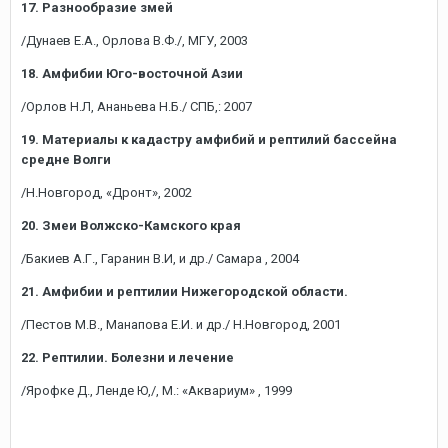
17. Разнообразие змей
/Дунаев Е.А., Орлова В.Ф./, МГУ, 2003
18. Амфибии Юго-восточной Азии
/Орлов Н.Л, Ананьева Н.Б./ СПБ,: 2007
19. Материалы к кадастру амфибий и рептилий бассейна
средне Волги
/Н.Новгород, «Дронт», 2002
20. Змеи Волжско-Камского края
/Бакиев А.Г., Гаранин В.И, и др./ Самара , 2004
21. Амфибии и рептилии Нижегородской области.
/Пестов М.В., Манапова Е.И. и др./ Н.Новгород, 2001
22. Рептилии. Болезни и лечение
/Ярофке Д., Ленде Ю,/, М.: «Аквариум» , 1999