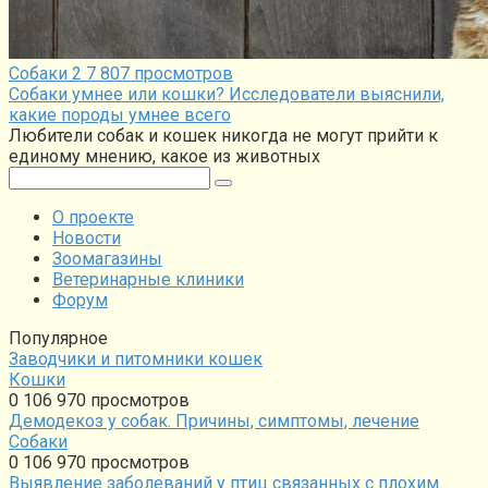
Собаки
2
7 807 просмотров
Собаки умнее или кошки? Исследователи выяснили,
какие породы умнее всего
Любители собак и кошек никогда не могут прийти к
единому мнению, какое из животных
Поиск:
О проекте
Новости
Зоомагазины
Ветеринарные клиники
Форум
Популярное
Заводчики и питомники кошек
Кошки
0
106 970 просмотров
Демодекоз у собак. Причины, симптомы, лечение
Собаки
0
106 970 просмотров
Выявление заболеваний у птиц связанных с плохим