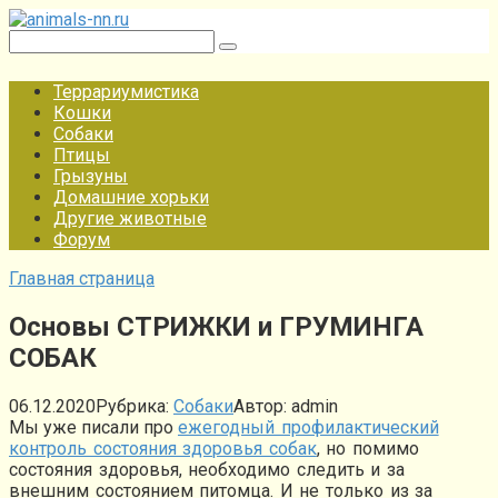
Перейти
к
Поиск:
контенту
Террариумистика
Кошки
Собаки
Птицы
Грызуны
Домашние хорьки
Другие животные
Форум
Главная страница
Основы СТРИЖКИ и ГРУМИНГА
СОБАК
06.12.2020
Рубрика:
Собаки
Автор:
admin
Мы уже писали про
ежегодный профилактический
контроль состояния здоровья собак
, но помимо
состояния здоровья, необходимо следить и за
внешним состоянием питомца. И не только из за