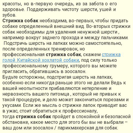
красоты, но в-первую очередь, из за забота о его
здоровье. Поддерживать чистоту шерсти, ушей и
зубов.
Стрижка собак
необходима, во-первых, чтобы придать
собаке определенный внешний вид. Во-вторых стрижки
собак необходимы для удаления ненужной шерсти ,
например вокруг заднего прохода и между пальчиками.
Подстричь шерсть на лапках можно самостоятельно,
после определенных тренировок, но
профессиональная
стрижка собак
, скажем
стрижка
голой Китайской хохлатой собаки
, под силу только
профессиональному грумеру, которого вы можете
пригласить, обратившись в зоосалон.
Будьте осторожны, подстригая шерсть на лапках,
особенно если никогда раньше этого не делали Ведь к
вашей неопытности прибавляются нетерпение и
нервозность вашего питомца , который не привык к
такой процедуре, и дело может закончиться порезами и
укусами. Если же мысль о стрижке лапок приводит вас
в ужас, стоит обратиться к профессионалу,
тогда
стрижка собак
пройдет в спокойной и безопасной
обстановке, какое место для этого бы вы не выбрали –
ваш дом или зоосалон / парикмахерская для собак.