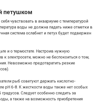
й петушком
себя чувствовать в аквариуме с температурой
емпература воды не должна падать ниже отметки в
унная система ослабнет и петух будет подвержен
ьте и о термостате. Настроив нужную
 к электросети, можно не беспокоиться о том,
ения. Невозможно предотвратить резкие
сов).
атели рыб советуют держать кислотно-
е pH 6-8. К жесткости воды также нет особых
5 градусов. Следует особенно следить за
воды, а также на возможность приобретения