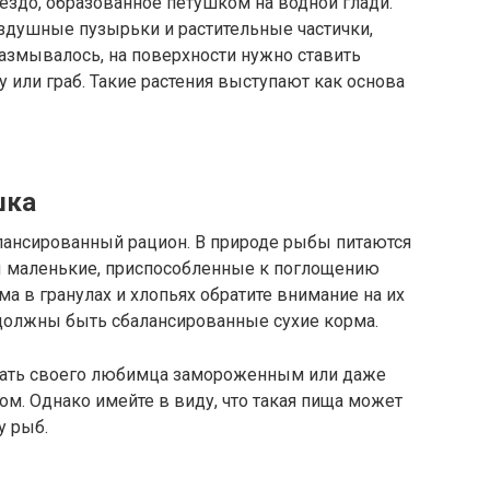
до, образованное петушком на водной глади.
здушные пузырьки и растительные частички,
азмывалось, на поверхности нужно ставить
 или граб. Такие растения выступают как основа
шка
ансированный рацион. В природе рыбы питаются
ы маленькие, приспособленные к поглощению
а в гранулах и хлопьях обратите внимание на их
 должны быть сбалансированные сухие корма.
овать своего любимца замороженным или даже
м. Однако имейте в виду, что такая пища может
у рыб.