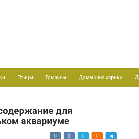
ки
Птицы
Грызуны
Домашние хорьки
Д
 содержание для
ьком аквариуме