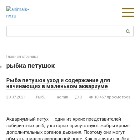
Перейти
к
контенту
Поиск:
Главная страница
рыбка петушок
Рыба петушок уход и содержание для
начинающих в маленьком аквариуме
20.07.2021
Рыбы
admin
0
10 467 просмотров
Аквариумный петух — один из ярких представителей
лабиринтных рыб, у которых присутствуют жабры кроме
дополнительных органов дыхания. Поэтому они могут
обмтать в малогазированной воде. Как выглядит рыбка