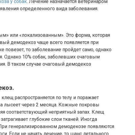
оза у собак
. Лечение назначается ветеринаром
ыявления определенного вида заболевания.
ым» или «локализованным». Это форма, которая
овый демодекоз чаще всего появляется при
е повезет, то заболевание пройдет само, однако
я. Однако 10% собак, заболевших очаговым
я. В таком случае очаговый демодекоз
коз.
клещ распространяется по телу и поражает
ка лысеет через 2 месяца. Кожные покровы
аняя соответствующий неприятный запах. Клещ
затрагивает глубокие слои тканей. Иногда
 При генерализированном демодекозе появляются
оги. Если не начать лечение, то шанс летального