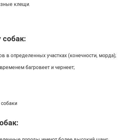
азные клещи.
 собак:
 в определенных участках (конечности, морда);
 временем багровеет и чернеет;
 собаки
обак:
деленные породы имеют более высокий шанс