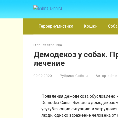
Перейти
к
контенту
Террариумистика
Кошки
Соба
Главная страница
Демодекоз у собак. 
лечение
09.02.2020
Рубрика:
Собаки
Автор:
admin
Появления демодекоза обусловлено н
Demodex Canis. Вместе с демодекозом
усугубляющие ситуацию и затрудняю
люди, однако заражение человека от 