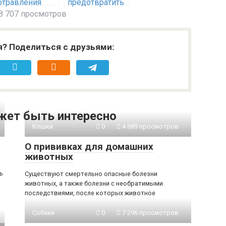
отравления
предотвратить
собаки на
тепловой удар
8 707 просмотров
прогулки
у вашей
собаки?
я? Поделиться с друзьями:
жет быть интересно
Кошки
0
4 689 просмотров
О прививках для домашних
животных
ь
Существуют смертельно опасные болезни
животных, а также болезни с необратимыми
последствиями, после которых животное
Собаки
0
7 296 просмотров