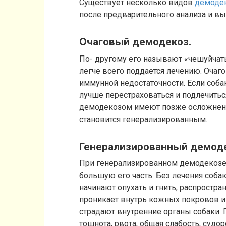
Существует несколько видов
демодек
после предварительного анализа и в
Очаговый демодекоз.
По- другому его называют «чешуйчат
легче всего поддается лечению. Очаг
иммунной недостаточности. Если собак
лучше перестраховаться и подлечитьс
демодекозом имеют позже осложнени
становится генерализированным.
Генерализированный демоде
При генерализированном демодекозе 
большую его часть. Без лечения соба
начинают опухать и гнить, распростр
проникает внутрь кожных покровов и 
страдают внутренние органы собаки.
тошнота, рвота, общая слабость, судор