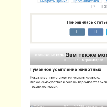
выбрать щенка
Профилактика
и лечение
7
3
Понравилась стать
Вам также мо
Ветеринарные клиники
0
5 100 просмотров
Гуманное усыпление животных
Когда животные становятся членами семьи, их
плохое самочувствие и болезни переживается очен
трудно хозяевами.
Собаки
0
5 539 просмотров