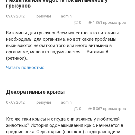
грызунов
09.09.2012
Грызуны
admin
0
1 361 просмотров
Витамины для грызуновВсем известно, что витамины
необходимы для организма, но вот какие проблемы
вызываются нехваткой того или иного витамина в
организме, мало кто задумывается… Витамин А
(ретинол)…
Читать полностью
Декоративные крысы
07.09.2012
Грызуны
admin
0
5 067 просмотров
Кто же таки крысы и откуда они взялись у любителей
животных? История одомашнивания крыс начинается в
средние века. Серых крыс (пасюков) люди разводили