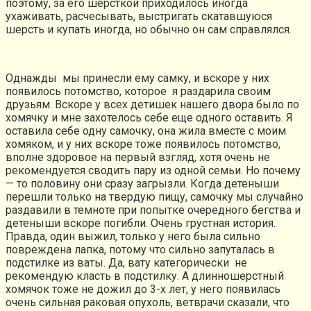
поэтому, за его шерсткой приходилось иногда
ухаживать, расчесывать, выстригать скатавшуюся
шерсть и купать иногда, но обычно он сам справлялся.
Однажды мы принесли ему самку, и вскоре у них
появилось потомство, которое я раздарила своим
друзьям. Вскоре у всех детишек нашего двора было по
хомячку и мне захотелось себе еще одного оставить. Я
оставила себе одну самочку, она жила вместе с моим
хомяком, и у них вскоре тоже появилось потомство,
вполне здоровое на первый взгляд, хотя очень не
рекомендуется сводить пару из одной семьи. Но почему
— то половину они сразу загрызли. Когда детеныши
перешли только на твердую пищу, самочку мы случайно
раздавили в темноте при попытке очередного бегства и
детеныши вскоре погибли. Очень грустная история.
Правда, один выжил, только у него была сильно
повреждена лапка, потому что сильно запуталась в
подстилке из ваты. Да, вату категорически не
рекомендую класть в подстилку. А длинношерстный
хомячок тоже не дожил до 3-х лет, у него появилась
очень сильная раковая опухоль, ветврачи сказали, что