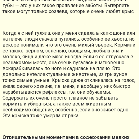
губы — это у них такое проявление заботы. Вытерпеть
такое могут только хозяева, которые очень любят крыс.
Когда я с ней гуляла, она у меня сидела в капюшоне или
на плече, люди сначала пугались, особенно ее хвоста, но
вскоре понимали, что это очень милый зверек. Кормили
ее также: зерном, зеленью, овощами, любила она и
молоко, яйца и даже мясо иногда. Если я ее отпускала в
незнакомом месте, она очень пугалась и мгновенно
вскарабкивалась по ноге и садилась на плечо. Это
довольно интеллектуальные животные, из грызунов
точно самые умные. Крыска даже откликалась на голос,
знала своего хозяина, т.е. меня, и вообще у них быстро
нарабатываются рефлексы, т.е. они обучаемы.
Содержать их очень просто: главное не забывать
кормить и убираться, а также всем животным
необходимо общение, особенно ,если оно живет одно.
Эта крыска тоже умерла от рака.
Отрицательными моментами в содержании мелких