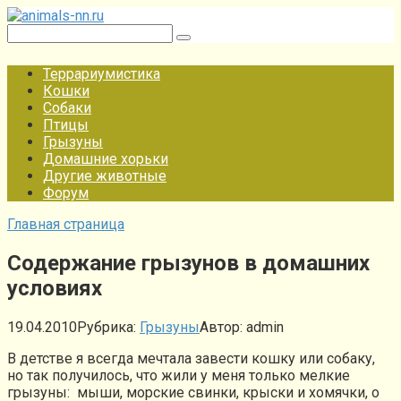
Перейти
к
Поиск:
контенту
Террариумистика
Кошки
Собаки
Птицы
Грызуны
Домашние хорьки
Другие животные
Форум
Главная страница
Содержание грызунов в домашних
условиях
19.04.2010
Рубрика:
Грызуны
Автор:
admin
В детстве я всегда мечтала завести кошку или собаку,
но так получилось, что жили у меня только мелкие
грызуны: мыши, морские свинки, крыски и хомячки, о