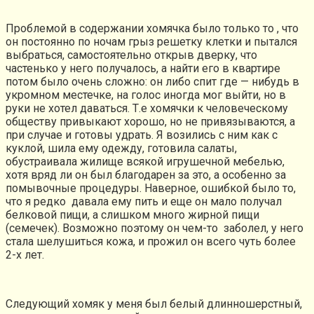
Проблемой в содержании хомячка было только то , что
он постоянно по ночам грыз решетку клетки и пытался
выбраться, самостоятельно открыв дверку, что
частенько у него получалось, а найти его в квартире
потом было очень сложно: он либо спит где — нибудь в
укромном местечке, на голос иногда мог выйти, но в
руки не хотел даваться. Т.е хомячки к человеческому
обществу привыкают хорошо, но не привязываются, а
при случае и готовы удрать. Я возились с ним как с
куклой, шила ему одежду, готовила салаты,
обустраивала жилище всякой игрушечной мебелью,
хотя вряд ли он был благодарен за это, а особенно за
помывочные процедуры. Наверное, ошибкой было то,
что я редко давала ему пить и еще он мало получал
белковой пищи, а слишком много жирной пищи
(семечек). Возможно поэтому он чем-то заболел, у него
стала шелушиться кожа, и прожил он всего чуть более
2-х лет.
Следующий хомяк у меня был белый длинношерстный,