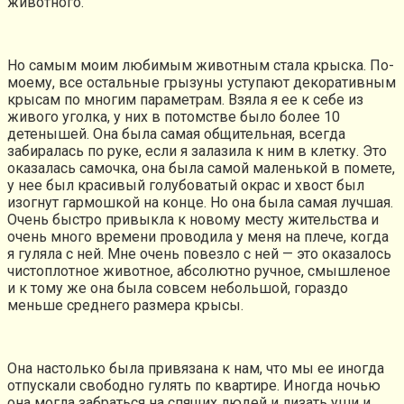
животного.
Но самым моим любимым животным стала крыска. По-
моему, все остальные грызуны уступают декоративным
крысам по многим параметрам. Взяла я ее к себе из
живого уголка, у них в потомстве было более 10
детенышей. Она была самая общительная, всегда
забиралась по руке, если я залазила к ним в клетку. Это
оказалась самочка, она была самой маленькой в помете,
у нее был красивый голубоватый окрас и хвост был
изогнут гармошкой на конце. Но она была самая лучшая.
Очень быстро привыкла к новому месту жительства и
очень много времени проводила у меня на плече, когда
я гуляла с ней. Мне очень повезло с ней — это оказалось
чистоплотное животное, абсолютно ручное, смышленое
и к тому же она была совсем небольшой, гораздо
меньше среднего размера крысы.
Она настолько была привязана к нам, что мы ее иногда
отпускали свободно гулять по квартире. Иногда ночью
она могла забраться на спящих людей и лизать уши и