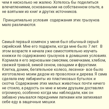
чем я нисколько не жалею. Хотелось бы поделиться
впечатлениями, основанными на собственном опыте, а
не взятыми из книг и других источников.
Принципиально условия содержания этих грызунов
мало различаются.
Самый первый хомячок у меня был обычный серый
сирийский. Мне его подарили, когда мне было 7 лет. В
этом возрасте я начала уже самостоятельно изучать
книжки по содержанию грызунов в домашних условиях.
Кормила я его зерновыми смесями, семечками, хлебом,
свежей травой, зимой сеном, овощами и фруктами.
Клетка, домик, бегательное колесо, лесенки- все было
изготовлено моим дедом из проволоки и дерева. Я сама
сделала ему лабиринты из пластиковых бутылок и
скотча. Содержание этих милых животных почти ничего
не стоило, а радость он мне и моим друзьям доставлял
огромную, особенно когда мы наблюдали, как он
забавно умывался передними лапками или запихивал
себе еду в защечные мешки.