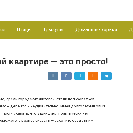
ки
Птицы
Грызуны
Домашние хорьки
Д
 квартире — это просто!
n
ю, среди городских жителей, стали пользоваться
мом деле это и неудивительно. Имея долголетний опыт
 могу сказать, что у шиншилл практически нет
сможете, а вернее сказать — захотите создать им