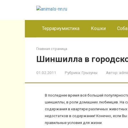
Перейти
к
контенту
Террариумистика
Кошки
Соба
Главная страница
Шиншилла в городской
01.02.2011
Рубрика:
Грызуны
Автор:
admi
В последнее время всё большей популярность
шиншиллы, в роли домашних любимцев. На са
содержания в квартире различных животных —
недостатков в содержании! Конечно, если Вы 
правильные условия для жизни.