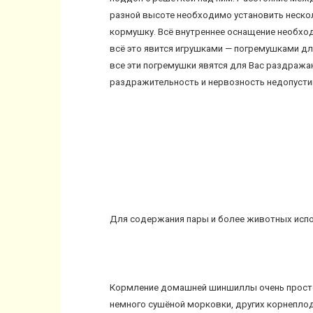
разной высоте необходимо установить нескол
кормушку. Всё внутреннее оснащение необход
всё это явится игрушками — погремушками дл
все эти погремушки явятся для Вас раздраж
раздражительность и нервозность недопуст
Для содержания пары и более животных испо
Кормление домашней шиншиллы очень просто
немного сушёной морковки, других корнеплод