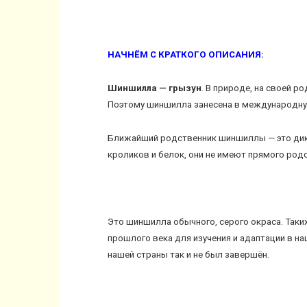
НАЧНЁМ С КРАТКОГО ОПИСАНИЯ:
Шиншилла — грызун
. В природе, на своей р
Поэтому шиншилла занесена в международну
Ближайший родственник шиншиллы — это дико
кроликов и белок, они не имеют прямого родст
Это шиншилла обычного, серого окраса. Так
прошлого века для изучения и адаптации в н
нашей страны так и не был завершён.