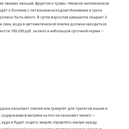
ких свежих овощей, фруктов и травы. Никакой человеческой
ведёт к болезни с летальным исходом! Изюминка и сухое
 должно быть много. В сутки взрослая шиншилла съедает 2-
ок сена, вода в автоматической поилке должна находиться
мости 100-200 руб. за кило и небольшой суточной норме —
дона насыпают опилки или гранулят для туалетов кошек и
 содержании в витрине на пол не насыпают ничего —
, куда и будет ходить зверёк справлять малую нужду.