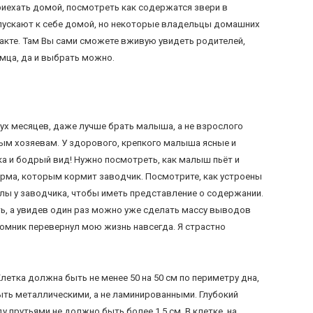
риехать домой, посмотреть как содержатся звери в
 пускают к себе домой, но некоторые владельцы домашних
акте. Там Вы сами сможете вживую увидеть родителей,
мца, да и выбрать можно.
ух месяцев, даже лучше брать малыша, а не взрослого
вым хозяевам. У здорового, крепкого малыша ясные и
ка и бодрый вид! Нужно посмотреть, как малыш пьёт и
корма, которым кормит заводчик. Посмотрите, как устроены
лы у заводчика, чтобы иметь представление о содержании.
ь, а увидев один раз можно уже сделать массу выводов
томник перевернул мою жизнь навсегда. Я страстно
етка должна быть не менее 50 на 50 см по периметру дна,
быть металлическими, а не ламинированными. Глубокий
 прутьями не должно быть более 1,5 см. В клетке, на