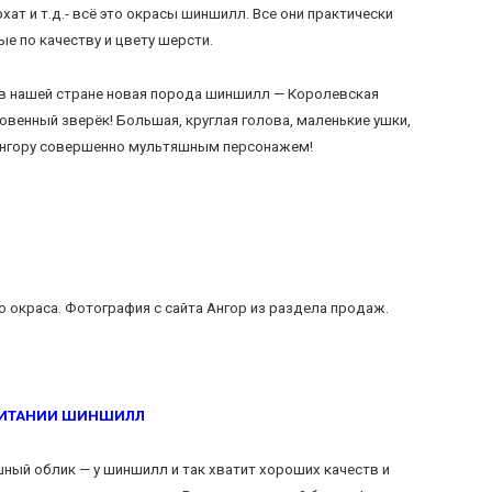
хат и т.д.- всё это окрасы шиншилл. Все они практически
е по качеству и цвету шерсти.
в нашей стране новая порода шиншилл — Королевская
венный зверёк! Большая, круглая голова, маленькие ушки,
Ангору совершенно мультяшным персонажем!
 окраса. Фотография с сайта Ангор из раздела продаж.
ПИТАНИИ ШИНШИЛЛ
шный облик — у шиншилл и так хватит хороших качеств и