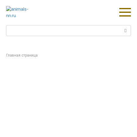
Перейти
к
контенту
Поиск:
Главная страница