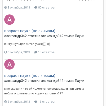
8 октября, 2013
80 ответов
возраст паука (по линькам)
александр342
ответил
александр342
тема в
Пауки
книгу Шульцев читал уже))))))))
6 октября, 2013
13 ответов
возраст паука (по линькам)
александр342
ответил
александр342
тема в
Пауки
мне сказали что ей 4L,может ее содержали при самых
неблагоприятных по корму условиях???
5 октября, 2013
13 ответов