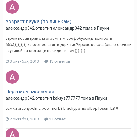
возраст паука (по линькам)
александр342
ответил
александр342
тема в
Пауки
утром позавтракала огромным зоофобусом,влажность
65%))))))))) какое поставить укрытие?кроме кокоса(она его очень
паутиной заплетает,и не сидит в нем)))))))
3 октября, 2013
13 ответов
Перепись населения
александр342
ответил
kaktys777777
тема в
Пауки
самки brachypelma boehmei L8 brachypelma albopilosum L8-9
2 октября, 2013
21 ответ