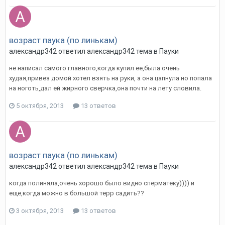
возраст паука (по линькам)
александр342
ответил
александр342
тема в
Пауки
не написал самого главного,когда купил ее,была очень
худая,привез домой хотел взять на руки, а она цапнула но попала
на ноготь,дал ей жирного сверчка,она почти на лету словила.
5 октября, 2013
13 ответов
возраст паука (по линькам)
александр342
ответил
александр342
тема в
Пауки
когда полиняла,очень хорошо было видно сперматеку)))) и
еще,когда можно в большой терр садить??
3 октября, 2013
13 ответов