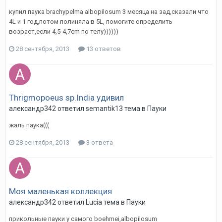
купил паука brachypelma albopilosum 3 месяца на зад,сказали что
4L и 1 год,потом полиняла в 5L, помогите определить
возраст,если 4,5-4,7cm по телу))))))
28 сентября, 2013
13 ответов
Thrigmopoeus sp.India удивил
александр342
ответил
semantik13
тема в
Пауки
жаль паука(((
28 сентября, 2013
3 ответа
Моя маленькая коллекция
александр342
ответил
Lucia
тема в
Пауки
прикольные пауки у самого boehmei,albopilosum