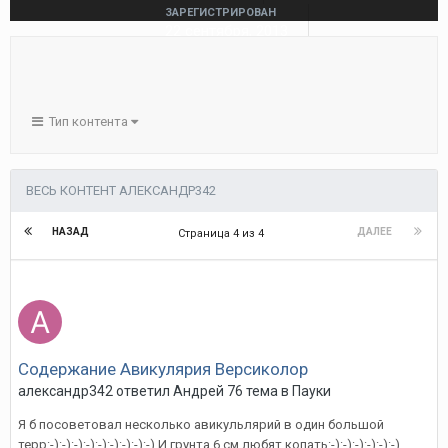
ЗАРЕГИСТРИРОВАН
22 сентября, 2013
ПОСЕЩЕНИЕ
17 марта, 2016
ПОБЕДИТЕЛЬ ДНЕЙ
1
Тип контента
ВЕСЬ КОНТЕНТ АЛЕКСАНДР342
НАЗАД
ДАЛЕЕ
Страница 4 из 4
Содержание Авикулярия Версиколор
александр342
ответил
Андрей 76
тема в
Пауки
Я б посоветовал несколько авикульлярий в один большой
терр:-):-):-):-):-):-):-):-):-) И грунта 6 см любят копать:-):-):-):-):-):-)