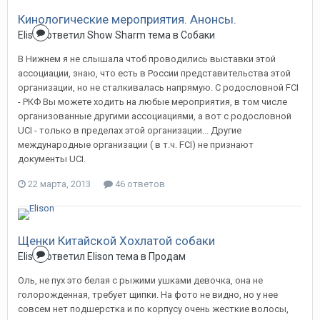
Кинологические мероприятия. Анонсы.
Elison
ответил
Show Sharm
тема в
Собаки
В Нижнем я не слышала чтоб проводились выставки этой
ассоциации, знаю, что есть в России представительства этой
организации, но не сталкивалась напрямую. С родословной FCI
- РКФ Вы можете ходить на любые мероприятия, в том числе
организованные другими ассоциациями, а вот с родословной
UCI - только в пределах этой организации... Другие
международные организации ( в т.ч. FCI) не признают
документы UCI.
22 марта, 2013
46 ответов
Щенки Китайской Хохлатой собаки
Elison
ответил
Elison
тема в
Продам
Оль, не пух это белая с рыжими ушками девочка, она не
голорожденная, требует щипки. На фото не видно, но у нее
совсем нет подшерстка и по корпусу очень жесткие волосы,