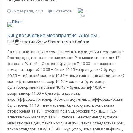
Поцелуй Ласка Фантастик)
16 февраля, 2013
5 ответов
1
Кинологические мероприятия. Анонсы.
Elison
ответил
Show Sharm
тема в
Собаки
Завтра выставка, кто хочет посетить и увидеть интересующие
Вас породы, вот расписание рингов Расписание выставки 17
февраля Ринг № 1. Эксперт: Круценко Е. 10.00 – кавказская
овчарка, шар-пей 10.05 – бигль 10.15 – французский бульдог
10.25 – тибетский мастиф 10.35 – немецкий дог, неаполитанский
мастиф, немецкий боксер 10.40 – салюки, бультерьер,
бультерьер миниатюрный 10.45 – бульмастиф 10.50 –
цвергпинчер 11.00 – бувье фландрский,
ам.стаффордширтерьер, ксолоитцкуинтли, стаффордширский
бультерьер 11.10 – веймаранер, бриар, кувас, московская
сторожевая 11.15 – русский той г/ш, русский той д/ш 11.25 –
аляскинский маламут 11.30 – такса миниатюрная г/ш, такса
миниатюрная д/ш, такса кроличья ж/ш, такса стандартная ж/ш,
такса стандартная д/ш 11.40 – курцхаар, немецкий вольфшпиц,