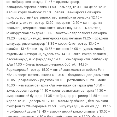
энтлебухер зенненхунд 11.45 – эрдельтерьер,
западносибирская лайка 11.50 – самоед 12.00 – ка де бо 12.05 –
вельш корги пемброк 12.10 – белая швейцарская овчарка,
прямошерстный ретривер, австралийская овчарка 12.15 –
шиба-ину, скотч-терьер 12.20 - перерыв 12.50 – кинг чарльз
спаниель, американская акита, акита ину 13.00 – мальтезе,
южнорусская овчарка 13.05 – восточноевропейская овчарка
13.20 – цвергшнауцер, венгерская к/ш легавая 13.25 – средний
шнауцер, ризеншнауцер 13.35 – керри блю-терьер 13.40 –
папийон 13.45 – ши-тцу 13.55 – пекинес 14.00 – пудель малый,
пудель миниатюрный, пудель той 14.10 – англ. кокер-спаниель,
бассет-хаунд, ньюфаундленд 14.15 – сенбернар к/ш, сенбернар
д/ш 14.30 – бивер йоркшир-терьер, бобтейл 14.35 -
йоркширский терьер 15.00 – китайская хохлатая собака Ринг
№2. Эксперт: Котельникова О. 10.00 – бордоский дог, далматин
10.05 – родезийский риджбек 10.10 – ротвейлер 10.20 – мопс
10.30 – немецкая овчарка к/ш, немецкая овчарка д/ш 10.50 –
джек рассел терьер 11.10 – среднеазиатская овчарка 11.30 –
американский бульдог 11.35 – лабрадор ретривер 11.55 – кане
корсо 12.05 – доберман 12.15 – малый брабансон, бельгийский
гриффон 12.20 - перерыв 12.50 – чихуахуа г/ш, чихуахуа д/ш 13.15
– сибирский хаски 13. 40 – американский кокер спаниель 13.50 –
голден ретривер 14.10 – бернский зенненхунд 14.20 - бульдог