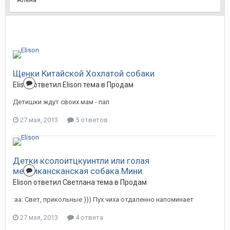
Щенки Китайской Хохлатой собаки
Elison
ответил
Elison
тема в
Продам
Детишки ждут своих мам - пап
27 мая, 2013
5 ответов
Детки ксолоитцкуинтли или голая
мексикансканская собака.Мини.
Elison
ответил
Светлана
тема в
Продам
:aa: Свет, прикольные ))) Пух чиха отдаленно напоминает
27 мая, 2013
4 ответа