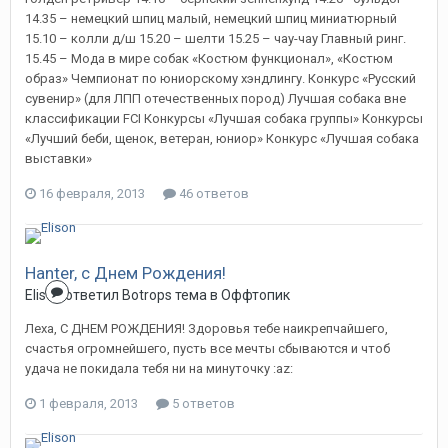
14.35 – немецкий шпиц малый, немецкий шпиц миниатюрный
15.10 – колли д/ш 15.20 – шелти 15.25 – чау-чау Главный ринг.
15.45 – Мода в мире собак «Костюм функционал», «Костюм
образ» Чемпионат по юниорскому хэндлингу. Конкурс «Русский
сувенир» (для ЛПП отечественных пород) Лучшая собака вне
классификации FCI Конкурсы «Лучшая собака группы» Конкурсы
«Лучший беби, щенок, ветеран, юниор» Конкурс «Лучшая собака
выставки»
16 февраля, 2013
46 ответов
Hanter, с Днем Рождения!
Elison
ответил
Botrops
тема в
Оффтопик
Леха, С ДНЕМ РОЖДЕНИЯ! Здоровья тебе наикрепчайшего,
счастья огромнейшего, пусть все мечты сбываются и чтоб
удача не покидала тебя ни на минуточку :az:
1 февраля, 2013
5 ответов