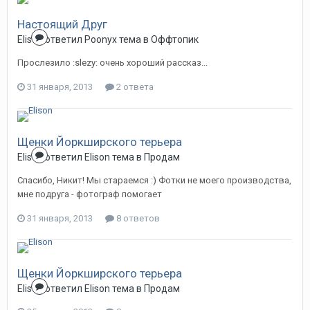
Настоящий Друг
Elison
ответил
Poonyx
тема в
Оффтопик
Прослезило :slezy: очень хороший рассказ...
31 января, 2013
2 ответа
Щенки Йоркширского терьера
Elison
ответил
Elison
тема в
Продам
Спасибо, Никит! Мы стараемся :) Фотки не моего производства,
мне подруга - фотограф помогает
31 января, 2013
8 ответов
Щенки Йоркширского терьера
Elison
ответил
Elison
тема в
Продам